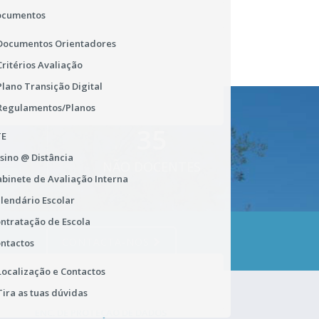
ocumentos
Documentos Orientadores
Critérios Avaliação
Plano Transição Digital
Regulamentos/Planos
35
TE
sino @ Distância
NÃO DOCENTES
binete de Avaliação Interna
lendário Escolar
ntratação de Escola
CONTACTA-NOS
ntactos
Localização e Contactos
Tira as tuas dúvidas
ENC. DE PROTEÇÃO DE DADOS