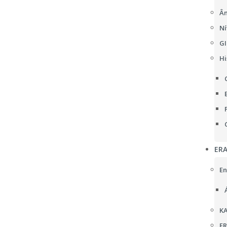
Âm
Ní
GI
Hi
ER
En
KA
F