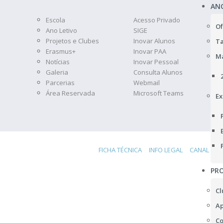
AN
Escola
Acesso Privado
Of
Ano Letivo
SIGE
Projetos e Clubes
Inovar Alunos
Ta
Erasmus+
Inovar PAA
Ma
Notícias
Inovar Pessoal
Galeria
Consulta Alunos
Parcerias
Webmail
Área Reservada
Microsoft Teams
Ex
FICHA TÉCNICA
INFO LEGAL
CANAL DE 
PRO
Cl
Ap
Co