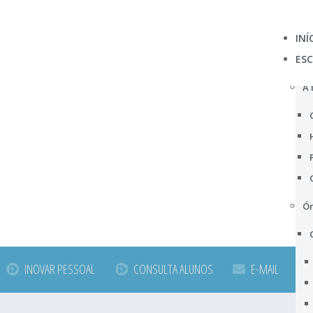
INÍ
ES
A 
Ór
INOVAR PESSOAL
CONSULTA ALUNOS
E-MAIL