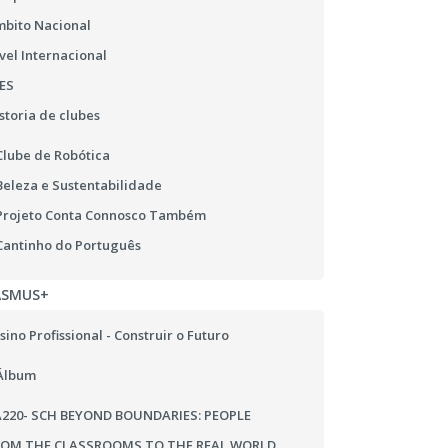
bito Nacional
vel Internacional
ES
storia de clubes
Clube de Robótica
Beleza e Sustentabilidade
Projeto Conta Connosco Também
Cantinho do Português
ASMUS+
sino Profissional - Construir o Futuro
Álbum
220- SCH BEYOND BOUNDARIES: PEOPLE
ROM THE CLASSROOMS TO THE REAL WORLD