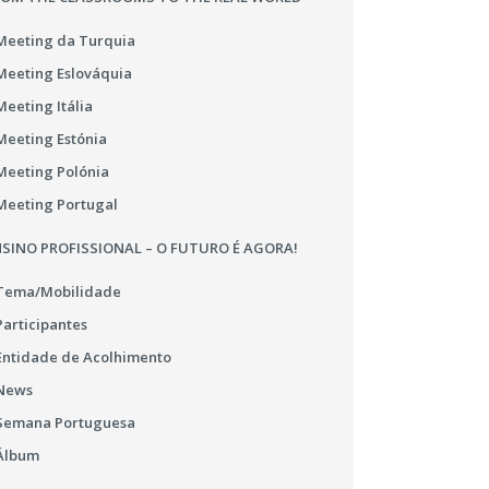
Meeting da Turquia
Meeting Eslováquia
Meeting Itália
Meeting Estónia
Meeting Polónia
Meeting Portugal
SINO PROFISSIONAL – O FUTURO É AGORA!
Tema/Mobilidade
Participantes
Entidade de Acolhimento
News
Semana Portuguesa
Álbum