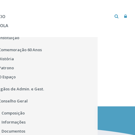
CIO
COLA
Instituição
Comemoração 60 Anos
História
Patrono
O Espaço
gãos de Admin. e Gest.
Conselho Geral
Composição
MICROSOFT TEAMS
BIBLIOTECA ESCOLAR
Informações
Documentos