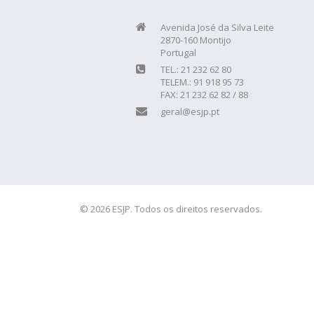
Avenida José da Silva Leite
2870-160 Montijo
Portugal
TEL.: 21 232 62 80
TELEM.: 91 918 95 73
FAX: 21 232 62 82 / 88
geral@esjp.pt
© 2026 ESJP. Todos os direitos reservados.