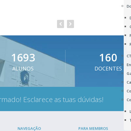
D
1693
160
C
En
ALUNOS
DOCENTES
Ga
Ca
Co
rmado! Esclarece as tuas dúvidas!
Co
NAVEGAÇÃO
PARA MEMBROS