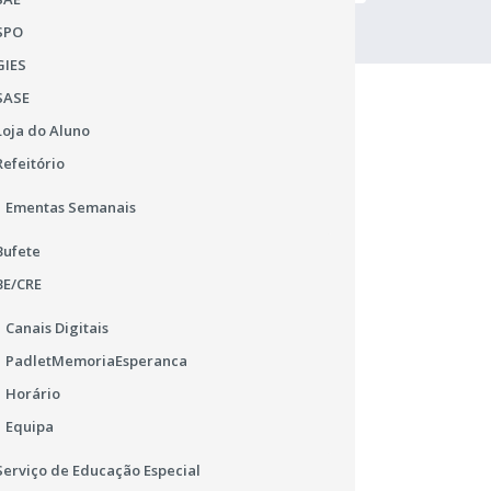
SPO
GIES
SASE
Loja do Aluno
Refeitório
Ementas Semanais
Bufete
BE/CRE
Canais Digitais
PadletMemoriaEsperanca
Matrículas 2026/2027
Provas F
Horário
es
Horário de funcionamento dos
Urgente C
Equipa
Serviços Administrativos
Alteração 
Provas
Serviço de Educação Especial