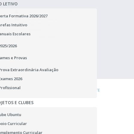
O LETIVO
João Carlos Mourato (DSRLVT)
erta Formativa 2026/2027
Praça de Alvalade 12
1749-070 Lisboa
refas Intuitivo
Portugal
nuais Escolares
TEL.: 218 433 900
rgpd.dsrlvt@dgeste.mec.pt
2025/2026
Abrir Regulamento Geral
ames e Provas
Prova Extraordinária Avaliação
Exames 2026
Profissional
DENÚNCIA
COOKIES
LIGAÇÕES ÚTEIS
MAPA DO SITE
JETOS E CLUBES
ube Ubuntu
oio Curricular
mplemento Curricular