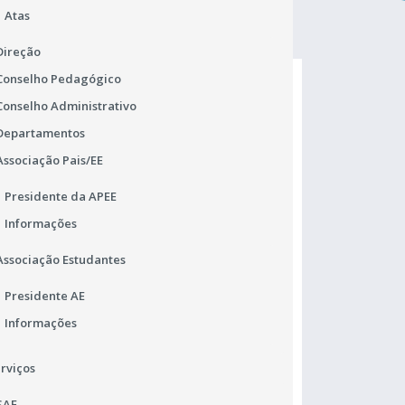
Atas
Direção
Conselho Pedagógico
Conselho Administrativo
Departamentos
Associação Pais/EE
Presidente da APEE
Informações
Associação Estudantes
Matrículas 2026/2027
Pr
Presidente AE
Informações
Horário de funcionamento dos Serviços
Ur
Administrativos
ca
rviços
SAE