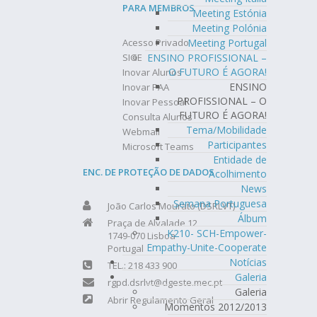
PARA MEMBROS
Meeting Estónia
Meeting Polónia
Meeting Portugal
Acesso Privado
ENSINO PROFISSIONAL –
SIGE
O FUTURO É AGORA!
Inovar Alunos
ENSINO
Inovar PAA
PROFISSIONAL – O
Inovar Pessoal
FUTURO É AGORA!
Consulta Alunos
Tema/Mobilidade
Webmail
Participantes
Microsoft Teams
Entidade de
ENC. DE PROTEÇÃO DE DADOS
Acolhimento
News
Semana Portuguesa
João Carlos Mourato (DSRLVT)
Álbum
Praça de Alvalade 12
K210- SCH-Empower-
1749-070 Lisboa
Empathy-Unite-Cooperate
Portugal
Notícias
TEL.: 218 433 900
Galeria
rgpd.dsrlvt@dgeste.mec.pt
Galeria
Abrir Regulamento Geral
Momentos 2012/2013