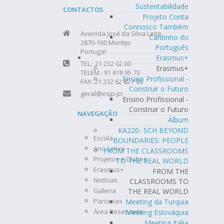
Sustentabilidade
CONTACTOS
Projeto Conta
Connosco Também
Avenida José da Silva Leite
Cantinho do
2870-160 Montijo
Português
Portugal
Erasmus+
TEL.: 21 232 62 80
Erasmus+
TELEM.: 91 918 95 73
Ensino Profissional -
FAX: 21 232 62 82 / 88
Construir o Futuro
geral@esjp.pt
Ensino Profissional -
Construir o Futuro
NAVEGAÇÃO
Álbum
KA220- SCH BEYOND
Escola
BOUNDARIES: PEOPLE
Ano Letivo
FROM THE CLASSROOMS
Projetos e Clubes
TO THE REAL WORLD
Erasmus+
FROM THE
Notícias
CLASSROOMS TO
Galeria
THE REAL WORLD
Parcerias
Meeting da Turquia
Área Reservada
Meeting Eslováquia
Meeting Itália