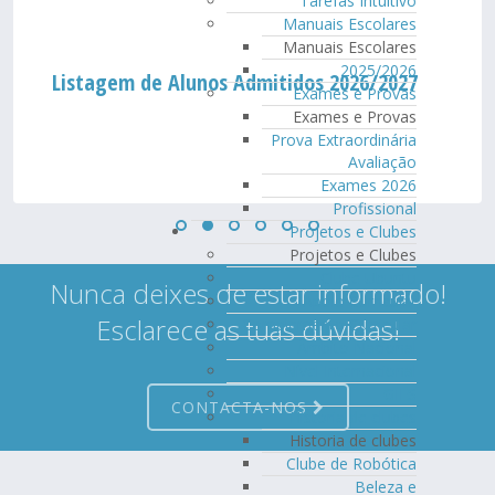
Tarefas Intuitivo
Manuais Escolares
Manuais Escolares
2025/2026
Listagem de Alunos Admitidos 2026/2027
Exames e Provas
Exames e Provas
Prova Extraordinária
Avaliação
Exames 2026
Profissional
Projetos e Clubes
Projetos e Clubes
Clube Ubuntu
Nunca deixes de estar informado!
Apoio Curricular
Esclarece as tuas dúvidas!
Complemento Curricular
Âmbito Nacional
Nível Internacional
GIES
CONTACTA-NOS
Historia de clubes
Historia de clubes
Clube de Robótica
Beleza e