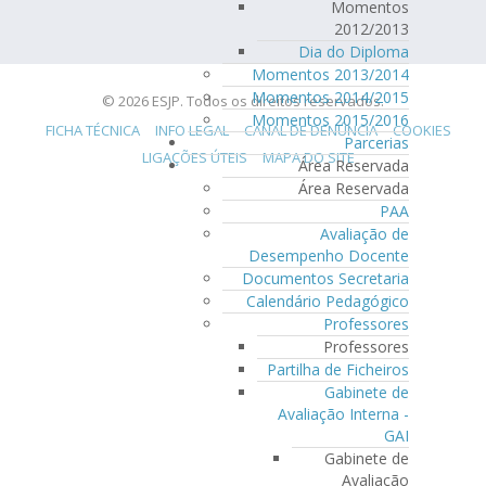
Momentos
2012/2013
Dia do Diploma
Momentos 2013/2014
Momentos 2014/2015
© 2026 ESJP. Todos os direitos reservados.
Momentos 2015/2016
FICHA TÉCNICA
INFO LEGAL
CANAL DE DENÚNCIA
COOKIES
Parcerias
LIGAÇÕES ÚTEIS
MAPA DO SITE
Área Reservada
Área Reservada
PAA
Avaliação de
Desempenho Docente
Documentos Secretaria
Calendário Pedagógico
Professores
Professores
Partilha de Ficheiros
Gabinete de
Avaliação Interna -
GAI
Gabinete de
Avaliação