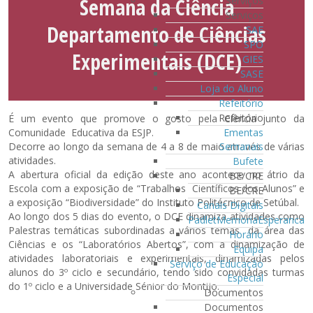
Semana da Ciência
Serviços
Serviços
Departamento de Ciências
SAE
SPO
Experimentais (DCE)
GIES
SASE
Loja do Aluno
Refeitório
Refeitório
É um evento que promove o gosto pela Ciência junto da
Ementas
Comunidade Educativa da ESJP.
Semanais
Decorre ao longo da semana de 4 a 8 de maio através de várias
atividades.
Bufete
A abertura oficial da edição deste ano acontece no átrio da
BE/CRE
Escola com a exposição de “Trabalhos Científicos dos Alunos” e
BE/CRE
a exposição “Biodiversidade” do Instituto Politécnico de Setúbal.
Canais Digitais
Ao longo dos 5 dias do evento, o DCE dinamiza atividades como
PadletMemoriaEsperanca
Palestras temáticas subordinadas a vários temas da área das
Horário
Ciências e os “Laboratórios Abertos”, com a dinamização de
Equipa
atividades laboratoriais e experimentais, dinamizadas pelos
Serviço de Educação
alunos do 3º ciclo e secundário, tendo sido convidadas turmas
Especial
do 1º ciclo e a Universidade Sénior do Montijo.
Documentos
Documentos