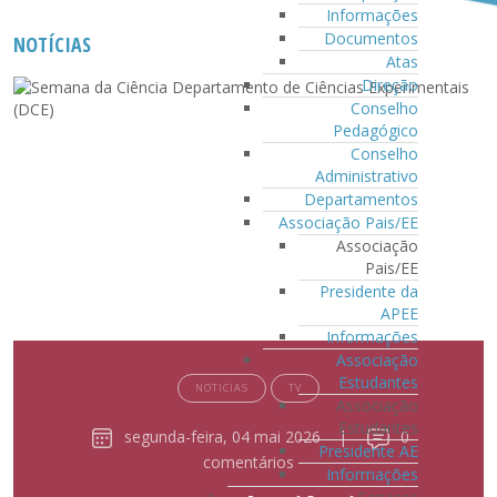
Informações
Documentos
NOTÍCIAS
Atas
Direção
Conselho
Pedagógico
Conselho
Administrativo
Departamentos
Associação Pais/EE
Associação
Pais/EE
Presidente da
APEE
Informações
Associação
Estudantes
NOTICIAS
TV
Associação
Estudantes
segunda-feira, 04 mai 2026
|
0
Presidente AE
comentários
Informações