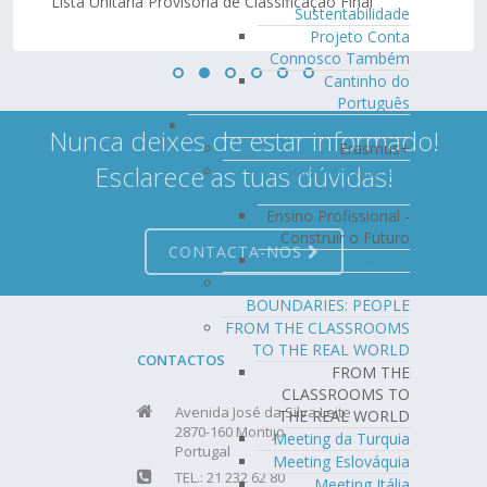
Lista Unitária Provisória de Classificação Final
Sustentabilidade
Projeto Conta
Connosco Também
Cantinho do
Português
Erasmus+
Nunca deixes de estar informado!
Erasmus+
Esclarece as tuas dúvidas!
Ensino Profissional -
Construir o Futuro
Ensino Profissional -
Construir o Futuro
CONTACTA-NOS
Álbum
KA220- SCH BEYOND
BOUNDARIES: PEOPLE
FROM THE CLASSROOMS
TO THE REAL WORLD
CONTACTOS
FROM THE
CLASSROOMS TO
Avenida José da Silva Leite
THE REAL WORLD
2870-160 Montijo
Meeting da Turquia
Portugal
Meeting Eslováquia
TEL.: 21 232 62 80
Meeting Itália