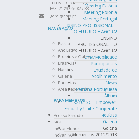
TELEM.: 91 918 95 73
Meeting Estónia
FAX: 21 232 62 82 / 88
Meeting Polónia
geral@esjp.pt
Meeting Portugal
ENSINO PROFISSIONAL –
NAVEGAÇÃO
O FUTURO É AGORA!
ENSINO
Escola
PROFISSIONAL – O
Ano Letivo
FUTURO É AGORA!
Projetos e Clubes
Tema/Mobilidade
Erasmus+
Participantes
Notícias
Entidade de
Galeria
Acolhimento
Parcerias
News
Área Reservada
Semana Portuguesa
Álbum
PARA MEMBROS
K210- SCH-Empower-
Empathy-Unite-Cooperate
Notícias
Acesso Privado
Galeria
SIGE
Galeria
Inovar Alunos
Momentos 2012/2013
Inovar PAA