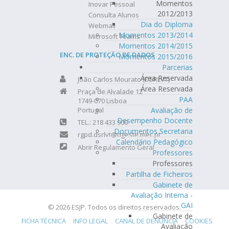
Momentos
Inovar Pessoal
2012/2013
Consulta Alunos
Dia do Diploma
Webmail
Momentos 2013/2014
Microsoft Teams
Momentos 2014/2015
ENC. DE PROTEÇÃO DE DADOS
Momentos 2015/2016
Parcerias
Área Reservada
João Carlos Mourato (DSRLVT)
Área Reservada
Praça de Alvalade 12
PAA
1749-070 Lisboa
Portugal
Avaliação de
Desempenho Docente
TEL.: 218 433 900
Documentos Secretaria
rgpd.dsrlvt@dgeste.mec.pt
Calendário Pedagógico
Abrir Regulamento Geral
Professores
Professores
Partilha de Ficheiros
Gabinete de
Avaliação Interna -
GAI
© 2026 ESJP. Todos os direitos reservados.
Gabinete de
FICHA TÉCNICA
INFO LEGAL
CANAL DE DENÚNCIA
COOKIES
Avaliação