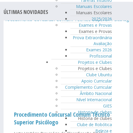
Tarefas Intuitivo
Manuais Escolares
ÚLTIMAS NOVIDADES
Manuais Escolares
2025/2026
Exames e Provas
Exames e Provas
Prova Extraordinária
Avaliação
Exames 2026
Profissional
Projetos e Clubes
Projetos e Clubes
Clube Ubuntu
Apoio Curricular
Complemento Curricular
Âmbito Nacional
Nível Internacional
GIES
Historia de clubes
Procedimento Concursal Comum Técnico
Historia de clubes
Superior Psicólogo
Clube de Robótica
Beleza e