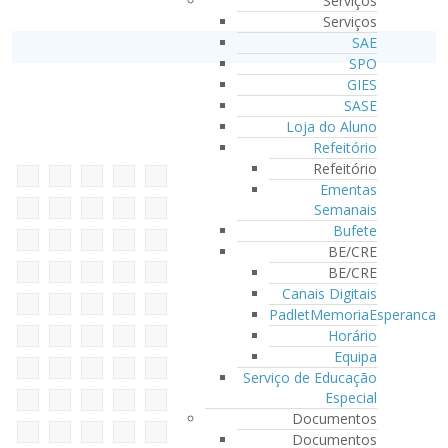
Serviços
Serviços
SAE
SPO
GIES
SASE
Loja do Aluno
Refeitório
Refeitório
Ementas
Semanais
Bufete
BE/CRE
BE/CRE
Canais Digitais
PadletMemoriaEsperanca
Horário
Equipa
Serviço de Educação
Especial
Documentos
Documentos