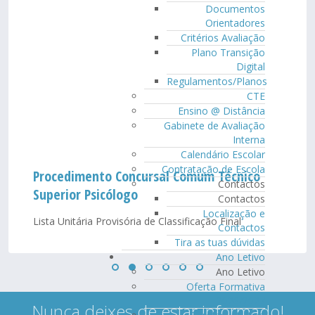
Documentos
Orientadores
Critérios Avaliação
Plano Transição
Digital
Regulamentos/Planos
CTE
Ensino @ Distância
Gabinete de Avaliação
Interna
Calendário Escolar
Contratação de Escola
Procedimento Concursal Comum Técnico
Contactos
Superior Psicólogo
Contactos
Localização e
Lista Unitária Provisória de Classificação Final
Contactos
Tira as tuas dúvidas
Ano Letivo
Ano Letivo
Oferta Formativa
2026/2027
Nunca deixes de estar informado!