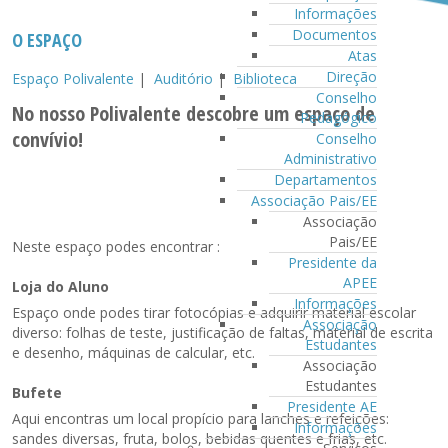
Informações
Documentos
O ESPAÇO
Atas
Direção
Espaço Polivalente
|
Auditório
|
Biblioteca
Conselho
No nosso Polivalente descobre um espaço de
Pedagógico
convívio!
Conselho
Administrativo
Departamentos
Associação Pais/EE
Associação
Pais/EE
Neste espaço podes encontrar :
Presidente da
APEE
Loja do Aluno
Informações
Espaço onde podes tirar fotocópias e adquirir material escolar
Associação
diverso: folhas de teste, justificação de faltas, material de escrita
Estudantes
e desenho, máquinas de calcular, etc.
Associação
Estudantes
Bufete
Presidente AE
Aqui encontras um local propício para lanches e refeições:
Informações
sandes diversas, fruta, bolos, bebidas quentes e frias, etc.