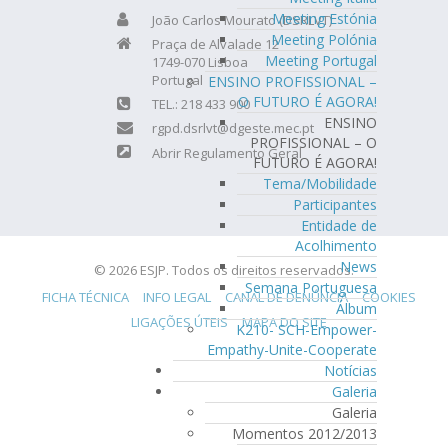
Meeting Estónia
João Carlos Mourato (DSRLVT)
Meeting Polónia
Praça de Alvalade 12
Meeting Portugal
1749-070 Lisboa
Portugal
ENSINO PROFISSIONAL –
O FUTURO É AGORA!
TEL.: 218 433 900
ENSINO
rgpd.dsrlvt@dgeste.mec.pt
PROFISSIONAL – O
Abrir Regulamento Geral
FUTURO É AGORA!
Tema/Mobilidade
Participantes
Entidade de
Acolhimento
News
© 2026 ESJP. Todos os direitos reservados.
Semana Portuguesa
FICHA TÉCNICA
INFO LEGAL
CANAL DE DENÚNCIA
COOKIES
Álbum
LIGAÇÕES ÚTEIS
MAPA DO SITE
K210- SCH-Empower-
Empathy-Unite-Cooperate
Notícias
Galeria
Galeria
Momentos 2012/2013