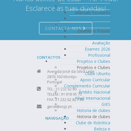
Tarefas Intuitivo
Esclarece as tuas dúvidas!
Manuais Escolares
Manuais Escolares
2025/2026
Exames e Provas
CONTACTA-NOS
Exames e Provas
Prova Extraordinária
Avaliação
Exames 2026
Profissional
CONTACTOS
Projetos e Clubes
Projetos e Clubes
Avenida José da Silva Leite
Clube Ubuntu
2870-160 Montijo
Apoio Curricular
Portugal
Complemento Curricular
TEL.: 21 232 62 80
Âmbito Nacional
TELEM.: 91 918 95 73
Nível Internacional
FAX: 21 232 62 82 / 88
GIES
geral@esjp.pt
Historia de clubes
Historia de clubes
NAVEGAÇÃO
Clube de Robótica
Beleza e