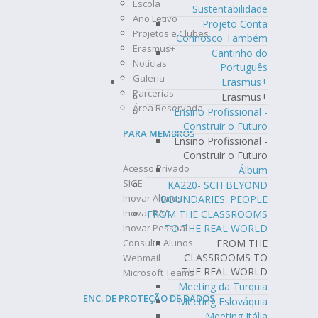
Escola
Sustentabilidade
Ano Letivo
Projeto Conta
Projetos e Clubes
Connosco Também
Erasmus+
Cantinho do
Notícias
Português
Galeria
Erasmus+
Parcerias
Erasmus+
Área Reservada
Ensino Profissional -
Construir o Futuro
PARA MEMBROS
Ensino Profissional -
Construir o Futuro
Acesso Privado
Álbum
SIGE
KA220- SCH BEYOND
Inovar Alunos
BOUNDARIES: PEOPLE
Inovar PAA
FROM THE CLASSROOMS
Inovar Pessoal
TO THE REAL WORLD
Consulta Alunos
FROM THE
CLASSROOMS TO
Webmail
THE REAL WORLD
Microsoft Teams
Meeting da Turquia
ENC. DE PROTEÇÃO DE DADOS
Meeting Eslováquia
Meeting Itália