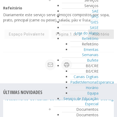
Serviços
Serviços
Refeitório
SAE
Diariamente este serviço serve almoços compostos por: sopa,
SPO
prato, principal (carne ou peixe), salada, pão e fruta.
GIES
SASE
Loja do Aluno
Espaço Polivalente
Página 1 de 3
Auditório
Refeitório
Refeitório
Ementas
Semanais
Bufete
BE/CRE
BE/CRE
Canais Digitais
PadletMemoriaEsperanca
Horário
ÚLTIMAS NOVIDADES
Equipa
Serviço de Educação
Especial
Documentos
Documentos