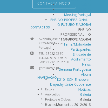
CONTACTA-NOS
Meeting Estónia
Meeting Polónia
Meeting Portugal
ENSINO PROFISSIONAL –
O FUTURO É AGORA!
CONTACTOS
ENSINO
PROFISSIONAL – O
Avenida José da Silva Leite
FUTURO É AGORA!
2870-160 Montijo
Tema/Mobilidade
Portugal
Participantes
TEL.: 21 232 62 80
Entidade de
TELEM.: 91 918 95 73
Acolhimento
FAX: 21 232 62 82 / 88
News
geral@esjp.pt
Semana Portuguesa
Álbum
NAVEGAÇÃO
K210- SCH-Empower-
Empathy-Unite-Cooperate
Escola
Notícias
Ano Letivo
Galeria
Projetos e Clubes
Galeria
Erasmus+
Momentos 2012/2013