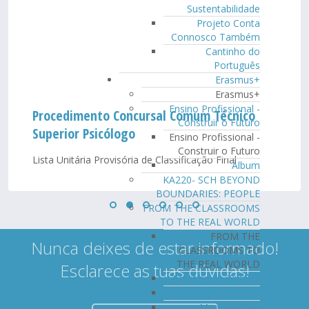
Sustentabilidade
Projeto Conta
Connosco Também
Cantinho do
Português
Erasmus+
Erasmus+
Ensino Profissional -
Procedimento Concursal Comum Técnico
Construir o Futuro
Superior Psicólogo
Ensino Profissional -
Construir o Futuro
Lista Unitária Provisória de Classificação Final
Álbum
KA220- SCH BEYOND
BOUNDARIES: PEOPLE
FROM THE CLASSROOMS
TO THE REAL WORLD
FROM THE
Nunca deixes de estar informado!
CLASSROOMS TO
THE REAL WORLD
Esclarece as tuas dúvidas!
Meeting da Turquia
Meeting Eslováquia
Meeting Itália