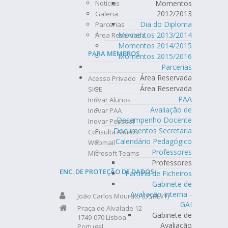
Notícias
Momentos
2012/2013
Galeria
Dia do Diploma
Parcerias
Momentos 2013/2014
Área Reservada
Momentos 2014/2015
PARA MEMBROS
Momentos 2015/2016
Parcerias
Área Reservada
Acesso Privado
Área Reservada
SIGE
PAA
Inovar Alunos
Avaliação de
Inovar PAA
Desempenho Docente
Inovar Pessoal
Documentos Secretaria
Consulta Alunos
Calendário Pedagógico
Webmail
Professores
Microsoft Teams
Professores
ENC. DE PROTEÇÃO DE DADOS
Partilha de Ficheiros
Gabinete de
Avaliação Interna -
João Carlos Mourato (DSRLVT)
GAI
Praça de Alvalade 12
Gabinete de
1749-070 Lisboa
Avaliação
Portugal