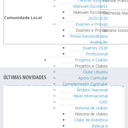
Tarefas Intuitivo
Florival Franc
Manuais Escolares
Manuais Escolares
Delminda Mar
Comunidade Local
2025/2026
Exames e Provas
Susana Sousa
Exames e Provas
Prova Extraordinária
Avaliação
Exames 2026
Profissional
Projetos e Clubes
Projetos e Clubes
Clube Ubuntu
ÚLTIMAS NOVIDADES
Apoio Curricular
Complemento Curricular
Âmbito Nacional
Nível Internacional
GIES
Historia de clubes
Historia de clubes
Clube de Robótica
Beleza e