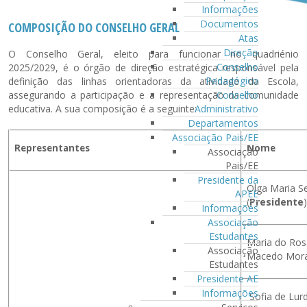
Informações
Documentos
COMPOSIÇÃO DO CONSELHO GERAL
Atas
Direção
O Conselho Geral, eleito para funcionar no quadriénio
Conselho
2025/2029, é o órgão de direção estratégica responsável pela
Pedagógico
definição das linhas orientadoras da atividade da Escola,
assegurando a participação e a representação da comunidade
Conselho
educativa. A sua composição é a seguinte:
Administrativo
Departamentos
Associação Pais/EE
Representantes
Nome
Associação
Pais/EE
Presidente da
Olga Maria S
APEE
(
Presidente
Informações
Associação
Estudantes
Maria do Ros
Associação
Macedo Mora
Estudantes
Presidente AE
Informações
Sofia de Lur