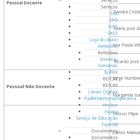
Serviços
Pessoal Docente
Serviços
Sandra Crist
SAE
SPO
GIES
Maria José d
SASE
Loja do Aluno
Ana Paula Ve
Refeitório
Refeitório
Ementas
Ricardo José
Semanais
Bufete
Jorge Humber
BE/CRE
BE/CRE
Pessoal Não Docente
Canais Digitais
Margarida Is
PadletMemoriaEsperanca
Horário
Equipa
Nelson Filipe 
Serviço de Educação
Especial
Documentos
Carlos Manuel
Documentos