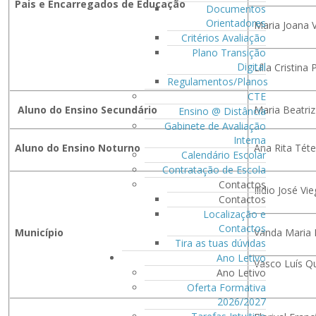
Pais e Encarregados de Educação
Documentos
Orientadores
Maria Joana 
Critérios Avaliação
Plano Transição
Digital
Lília Cristin
Regulamentos/Planos
CTE
Aluno do Ensino Secundário
Maria Beatri
Ensino @ Distância
Gabinete de Avaliação
Interna
Aluno do Ensino Noturno
Ana Rita Tét
Calendário Escolar
Contratação de Escola
Contactos
Ilídio José V
Contactos
Localização e
Contactos
Município
Vanda Maria 
Tira as tuas dúvidas
Ano Letivo
Vasco Luís 
Ano Letivo
Oferta Formativa
2026/2027