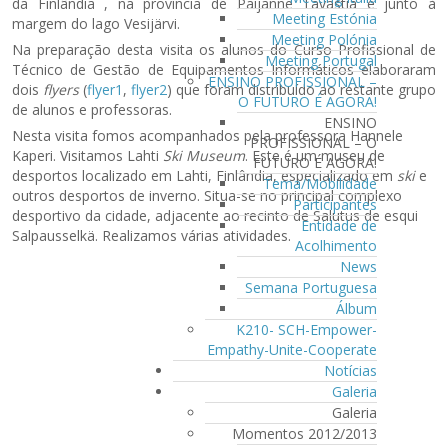
da Finlândia
, na província de Päijänne Tavastia e junto à
Meeting Estónia
margem do lago Vesijärvi.
Meeting Polónia
Na preparação desta visita os alunos do Curso Profissional de
Meeting Portugal
Técnico de Gestão de Equipamentos Informáticos elaboraram
ENSINO PROFISSIONAL –
dois
flyers
(
flyer1
,
flyer2
) que foram distribuído ao restante grupo
O FUTURO É AGORA!
de alunos e professoras.
ENSINO
Nesta visita fomos acompanhados pela professora Hannele
PROFISSIONAL – O
Kaperi. Visitamos Lahti
Ski Museum
. Este é um museu de
FUTURO É AGORA!
desportos localizado em Lahti, Finlândia, especializado em
ski
e
Tema/Mobilidade
outros desportos de inverno. Situa-se no principal complexo
Participantes
desportivo da cidade, adjacente ao recinto de Salutus de esqui
Entidade de
Salpausselkä. Realizamos várias atividades.
Acolhimento
News
Semana Portuguesa
Álbum
K210- SCH-Empower-
Empathy-Unite-Cooperate
Notícias
Galeria
Galeria
Momentos 2012/2013