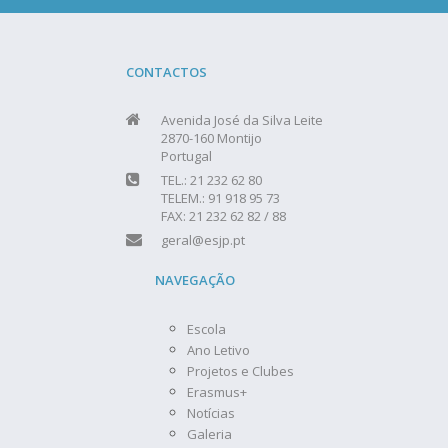
CONTACTOS
Avenida José da Silva Leite
2870-160 Montijo
Portugal
TEL.: 21 232 62 80
TELEM.: 91 918 95 73
FAX: 21 232 62 82 / 88
geral@esjp.pt
NAVEGAÇÃO
Escola
Ano Letivo
Projetos e Clubes
Erasmus+
Notícias
Galeria