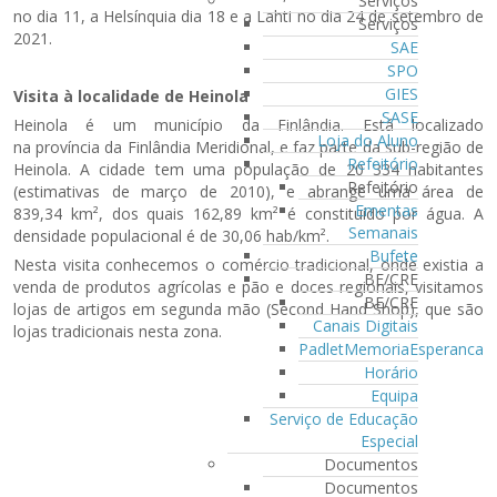
Serviços
no dia 11, a Helsínquia dia 18 e a Lahti no dia 24 de setembro de
Serviços
2021.
SAE
SPO
GIES
Visita à localidade de Heinola
SASE
Heinola é um município da Finlândia. Está localizado
Loja do Aluno
na província da Finlândia Meridional, e faz parte da sub-região de
Refeitório
Heinola. A cidade tem uma população de 20 334 habitantes
Refeitório
(estimativas de março de 2010), e abrange uma área de
Ementas
839,34 km², dos quais 162,89 km² é constituído por água. A
Semanais
densidade populacional é de 30,06 hab/km².
Bufete
Nesta visita conhecemos o comércio tradicional, onde existia a
BE/CRE
venda de produtos agrícolas e pão e doces regionais, visitamos
BE/CRE
lojas de artigos em segunda mão (Second Hand Shop), que são
Canais Digitais
lojas tradicionais nesta zona.
PadletMemoriaEsperanca
Horário
Equipa
Serviço de Educação
Especial
Documentos
Documentos