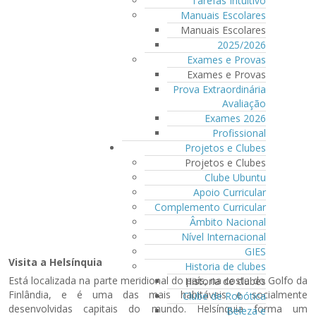
Tarefas Intuitivo
Manuais Escolares
Manuais Escolares
2025/2026
Exames e Provas
Exames e Provas
Prova Extraordinária
Avaliação
Exames 2026
Profissional
Projetos e Clubes
Projetos e Clubes
Clube Ubuntu
Apoio Curricular
Complemento Curricular
Âmbito Nacional
Nível Internacional
GIES
Visita a Helsínquia
Historia de clubes
Está localizada na parte meridional do país, na costa do Golfo da
Historia de clubes
Finlândia, e é uma das mais habitáveis e socialmente
Clube de Robótica
desenvolvidas capitais do mundo. Helsínquia forma um
Beleza e