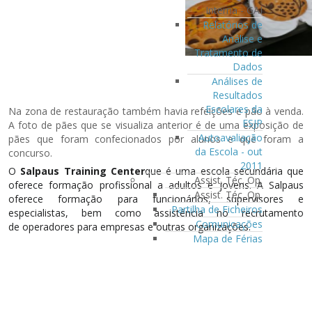
Interna - GAI
Relatórios de
Análise e
Tratamento de
Dados
Análises de
Resultados
Escolares da
Na zona de restauração também havia refeições e pão à venda.
ESJP
A foto de pães que se visualiza anterior é de uma exposição de
Autoavaliação
pães que foram confecionados por alunos e que foram a
da Escola - out
concurso.
2011
O
Salpaus Training Center
que
é uma escola secundária que
Assist. Téc. Op.
oferece formação profissional a adultos e jovens. A Salpaus
Assist. Téc. Op.
oferece
formação
para funcionários, supervisores e
Partilha de Ficheiros
especialistas, bem como assistência no recrutamento
Comunicações
de
operadores para
empresas e outras organizações.
Mapa de Férias