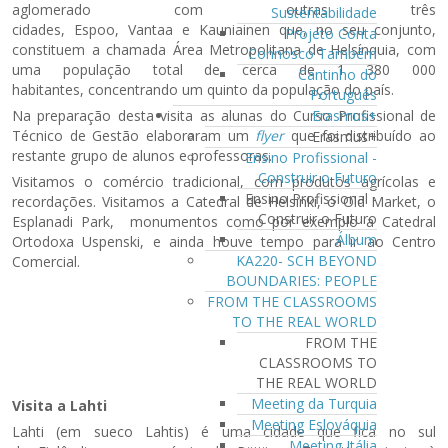
aglomerado com outras três
Sustentabilidade
cidades, Espoo, Vantaa e Kauniainen que, no seu conjunto,
Projeto Conta
constituem a chamada Área Metropolitana de Helsínquia, com
Connosco Também
uma população total de cerca de 1 380 000
Cantinho do
habitantes, concentrando um quinto da população do país.
Português
Na preparação desta visita as alunas do Curso Profissional de
Erasmus+
Técnico de Gestão elaboraram um
flyer
que foi distribuído ao
Erasmus+
restante grupo de alunos e professoras.
Ensino Profissional -
Construir o Futuro
Visitamos o comércio tradicional, com produtos agrícolas e
Ensino Profissional -
recordações. Visitamos a Catedral de Helsinki, o Old Market, o
Construir o Futuro
Esplanadi Park, monumentos como por exemplo a Catedral
Álbum
Ortodoxa Uspenski, e ainda houve tempo para ir ao Centro
KA220- SCH BEYOND
Comercial.
BOUNDARIES: PEOPLE
FROM THE CLASSROOMS
TO THE REAL WORLD
FROM THE
CLASSROOMS TO
THE REAL WORLD
Meeting da Turquia
Visita a Lahti
Meeting Eslováquia
Lahti (em sueco Lahtis) é uma cidade que fica no sul
Meeting Itália