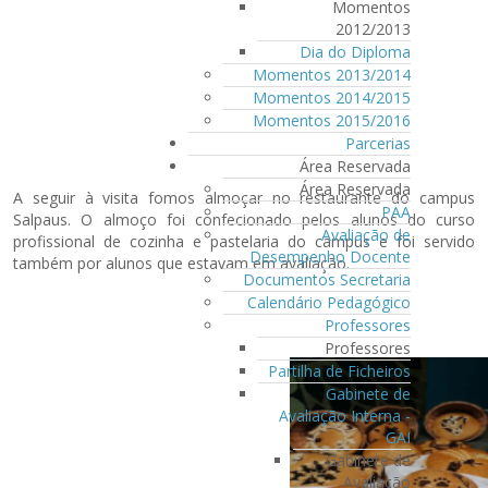
Momentos
2012/2013
Dia do Diploma
Momentos 2013/2014
Momentos 2014/2015
Momentos 2015/2016
Parcerias
Área Reservada
Área Reservada
A seguir à visita fomos almoçar no restaurante do campus
PAA
Salpaus. O almoço foi confecionado pelos alunos do curso
Avaliação de
profissional de cozinha e pastelaria do campus e foi servido
Desempenho Docente
também por alunos que estavam em avaliação.
Documentos Secretaria
Calendário Pedagógico
Professores
Professores
Partilha de Ficheiros
Gabinete de
Avaliação Interna -
GAI
Gabinete de
Avaliação