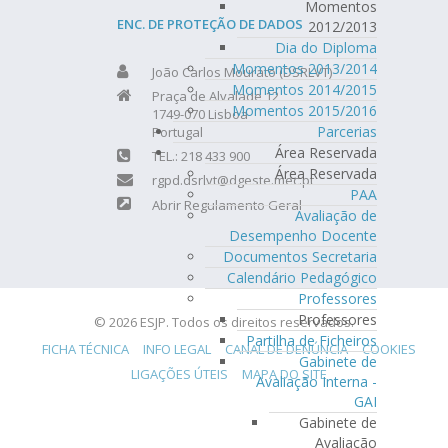
Momentos
ENC. DE PROTEÇÃO DE DADOS
2012/2013
Dia do Diploma
Momentos 2013/2014
João Carlos Mourato (DSRLVT)
Momentos 2014/2015
Praça de Alvalade 12
Momentos 2015/2016
1749-070 Lisboa
Parcerias
Portugal
Área Reservada
TEL.: 218 433 900
Área Reservada
rgpd.dsrlvt@dgeste.mec.pt
PAA
Abrir Regulamento Geral
Avaliação de
Desempenho Docente
Documentos Secretaria
Calendário Pedagógico
Professores
Professores
© 2026 ESJP. Todos os direitos reservados.
Partilha de Ficheiros
FICHA TÉCNICA
INFO LEGAL
CANAL DE DENÚNCIA
COOKIES
Gabinete de
LIGAÇÕES ÚTEIS
MAPA DO SITE
Avaliação Interna -
GAI
Gabinete de
Avaliação