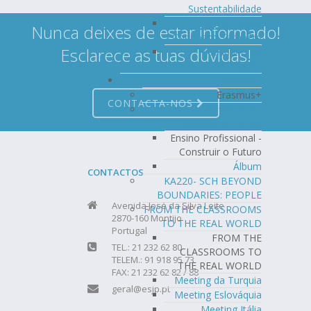
Sustentabilidade
Projeto Conta
Nunca deixes de estar informado!
Connosco Também
Esclarece as tuas dúvidas!
Cantinho do
Português
Erasmus+
Erasmus+
CONTACTA-NOS
Ensino Profissional -
Construir o Futuro
Ensino Profissional -
Construir o Futuro
Álbum
CONTACTOS
KA220- SCH BEYOND
BOUNDARIES: PEOPLE
Avenida José da Silva Leite
FROM THE CLASSROOMS
2870-160 Montijo
TO THE REAL WORLD
Portugal
FROM THE
TEL.: 21 232 62 80
CLASSROOMS TO
TELEM.: 91 918 95 73
THE REAL WORLD
FAX: 21 232 62 82 / 88
Meeting da Turquia
geral@esjp.pt
Meeting Eslováquia
Meeting Itália