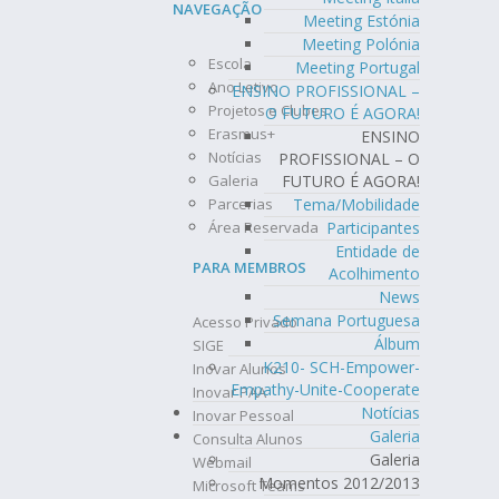
NAVEGAÇÃO
Meeting Estónia
Meeting Polónia
Escola
Meeting Portugal
Ano Letivo
ENSINO PROFISSIONAL –
Projetos e Clubes
O FUTURO É AGORA!
Erasmus+
ENSINO
Notícias
PROFISSIONAL – O
Galeria
FUTURO É AGORA!
Parcerias
Tema/Mobilidade
Área Reservada
Participantes
Entidade de
PARA MEMBROS
Acolhimento
News
Semana Portuguesa
Acesso Privado
Álbum
SIGE
K210- SCH-Empower-
Inovar Alunos
Empathy-Unite-Cooperate
Inovar PAA
Notícias
Inovar Pessoal
Galeria
Consulta Alunos
Galeria
Webmail
Momentos 2012/2013
Microsoft Teams