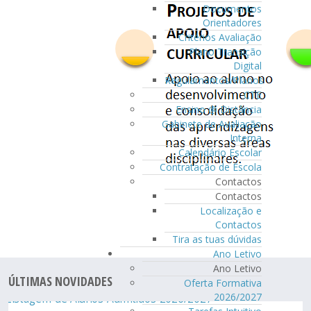
Documentos
Orientadores
Critérios Avaliação
Plano Transição
Digital
Regulamentos/Planos
CTE
Ensino @ Distância
Gabinete de Avaliação
Interna
Calendário Escolar
Contratação de Escola
Contactos
Contactos
Localização e
Contactos
Tira as tuas dúvidas
Ano Letivo
Ano Letivo
ÚLTIMAS NOVIDADES
Oferta Formativa
2026/2027