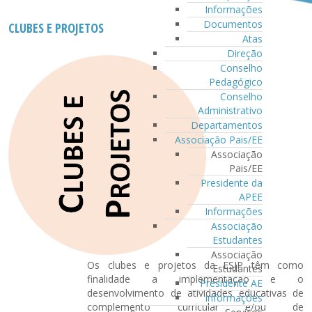
Informações
Documentos
CLUBES E PROJETOS
Atas
Direção
Conselho
Pedagógico
Conselho
Administrativo
Departamentos
Associação Pais/EE
Associação
Pais/EE
Presidente da
APEE
Informações
Associação
Estudantes
Associação
Os clubes e projetos da ESJP têm como
Estudantes
finalidade a implementação e o
Presidente AE
desenvolvimento de atividades educativas de
Informações
complemento curricular e/ou de