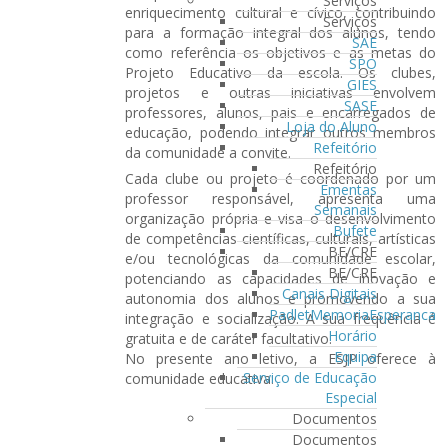
Serviços
enriquecimento cultural e cívico, contribuindo
Serviços
para a formação integral dos alunos, tendo
SAE
como referência os objetivos e as metas do
SPO
Projeto Educativo da escola. Os clubes,
GIES
projetos e outras iniciativas envolvem
SASE
professores, alunos, pais e encarregados de
Loja do Aluno
educação, podendo integrar outros membros
Refeitório
da comunidade a convite.
Refeitório
Cada clube ou projeto é coordenado por um
Ementas
professor responsável, apresenta uma
Semanais
organização própria e visa o desenvolvimento
Bufete
de competências científicas, culturais, artísticas
BE/CRE
e/ou tecnológicas da comunidade escolar,
BE/CRE
potenciando as capacidades de inovação e
Canais Digitais
autonomia dos alunos e promovendo a sua
PadletMemoriaEsperanca
integração e socialização. A sua frequência é
Horário
gratuita e de caráter facultativo.
Equipa
No presente ano letivo, a ESJP oferece à
Serviço de Educação
comunidade educativa:
Especial
Documentos
Documentos