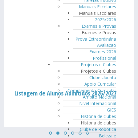
Tarefas Intuitivo
Manuais Escolares
Manuais Escolares
2025/2026
Exames e Provas
Exames e Provas
Prova Extraordinária
Avaliação
Exames 2026
Profissional
Projetos e Clubes
Projetos e Clubes
Clube Ubuntu
Apoio Curricular
Complemento Curricular
Listagem de Alunos Admitidos 2026/2027
Âmbito Nacional
Nível Internacional
GIES
Historia de clubes
Historia de clubes
Clube de Robótica
Beleza e