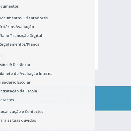
ocumentos
Documentos Orientadores
Critérios Avaliação
Matrículas 2026/2027
Pr
Plano Transição Digital
Horário de funcionamento dos Serviços
Ur
Regulamentos/Planos
Administrativos
ca
TE
sino @ Distância
binete de Avaliação Interna
lendário Escolar
ntratação de Escola
CONTACTA-NOS
ntactos
Localização e Contactos
Tira as tuas dúvidas
ENC. DE PROTEÇÃO DE DADOS