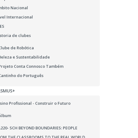
bito Nacional
vel Internacional
ES
storia de clubes
Clube de Robótica
Beleza e Sustentabilidade
Projeto Conta Connosco Também
Cantinho do Português
ASMUS+
sino Profissional - Construir o Futuro
Álbum
220- SCH BEYOND BOUNDARIES: PEOPLE
ROM THE CLASSROOMS TO THE REAL WORLD