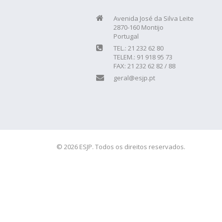
Avenida José da Silva Leite
2870-160 Montijo
Portugal
TEL.: 21 232 62 80
TELEM.: 91 918 95 73
FAX: 21 232 62 82 / 88
geral@esjp.pt
© 2026 ESJP. Todos os direitos reservados.