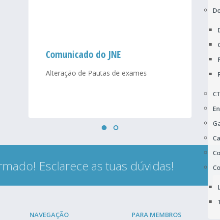
D
Comunicado do JNE
Alteração de Pautas de exames
C
En
Ga
Ca
Co
rmado! Esclarece as tuas dúvidas!
Co
NAVEGAÇÃO
PARA MEMBROS