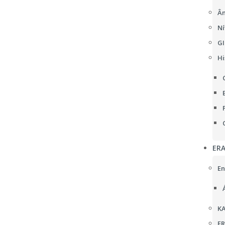
Âm
Ní
GI
Hi
ER
En
KA
F