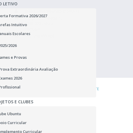
O LETIVO
João Carlos Mourato (DSRLVT)
erta Formativa 2026/2027
Praça de Alvalade 12
1749-070 Lisboa
refas Intuitivo
Portugal
nuais Escolares
TEL.: 218 433 900
rgpd.dsrlvt@dgeste.mec.pt
2025/2026
Abrir Regulamento Geral
ames e Provas
Prova Extraordinária Avaliação
Exames 2026
Profissional
DENÚNCIA
COOKIES
LIGAÇÕES ÚTEIS
MAPA DO SITE
JETOS E CLUBES
ube Ubuntu
oio Curricular
mplemento Curricular