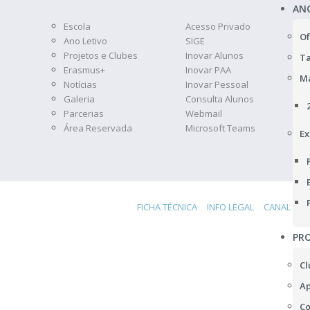
AN
Escola
Acesso Privado
Of
Ano Letivo
SIGE
Projetos e Clubes
Inovar Alunos
Ta
Erasmus+
Inovar PAA
Ma
Notícias
Inovar Pessoal
Galeria
Consulta Alunos
Parcerias
Webmail
Área Reservada
Microsoft Teams
Ex
FICHA TÉCNICA
INFO LEGAL
CANAL DE 
PRO
Cl
Ap
Co