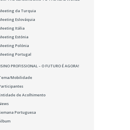
Meeting da Turquia
Meeting Eslováquia
Meeting Itália
Meeting Estónia
Meeting Polónia
Meeting Portugal
SINO PROFISSIONAL – O FUTURO É AGORA!
Tema/Mobilidade
Participantes
Entidade de Acolhimento
News
Semana Portuguesa
Álbum