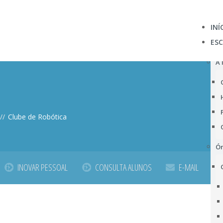
INÍ
ES
A 
//
Clube de Robótica
Ór
INOVAR PESSOAL
CONSULTA ALUNOS
E-MAIL