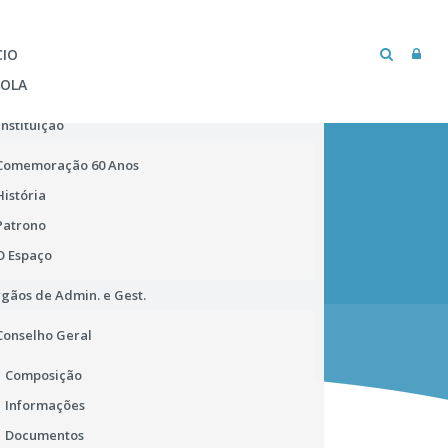
CIO
COLA
Instituição
Comemoração 60 Anos
História
Patrono
O Espaço
gãos de Admin. e Gest.
MICROSOFT TEAMS
BIBLIOTECA ESCOLAR
Conselho Geral
Composição
Informações
Documentos