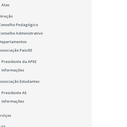
Atas
|
Projeto Lusofonia
Direção
Conselho Pedagógico
Conselho Administrativo
Departamentos
Associação Pais/EE
Presidente da APEE
Informações
Associação Estudantes
Presidente AE
Informações
ades e competências nos alunos.
rviços
e desenvolver nos alunos o gosto pelas novas
eas tão vastas e estimulantes como a
SAE