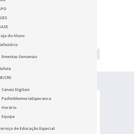
ndo-lhe articular saberes de diversas áreas
SPO
GIES
SASE
Loja do Aluno
Refeitório
bótica
Página 1 de 5
InCoDe.2030
Ementas Semanais
Bufete
BE/CRE
Canais Digitais
PadletMemoriaEsperanca
Horário
Equipa
Serviço de Educação Especial