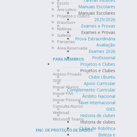
Tarefas Intuitivo
Escola
Manuais Escolares
Ano Letivo
Manuais Escolares
Projetos e Clubes
2025/2026
Erasmus+
Exames e Provas
Notícias
Exames e Provas
Galeria
Prova Extraordinária
Parcerias
Avaliação
Área Reservada
Exames 2026
Profissional
PARA MEMBROS
Projetos e Clubes
Projetos e Clubes
Acesso Privado
Clube Ubuntu
SIGE
Apoio Curricular
Inovar Alunos
Complemento Curricular
Inovar PAA
Âmbito Nacional
Inovar Pessoal
Nível Internacional
Consulta Alunos
GIES
Webmail
Historia de clubes
Microsoft Teams
Historia de clubes
Clube de Robótica
ENC. DE PROTEÇÃO DE DADOS
Beleza e