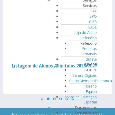
Serviços
Serviços
SAE
SPO
GIES
SASE
Loja do Aluno
Refeitório
Refeitório
Ementas
Semanais
Bufete
BE/CRE
Listagem de Alunos Admitidos 2026/2027
BE/CRE
Canais Digitais
PadletMemoriaEsperanca
Horário
Equipa
Serviço de Educação
Especial
Documentos
Documentos
Nunca deixes de estar informado!