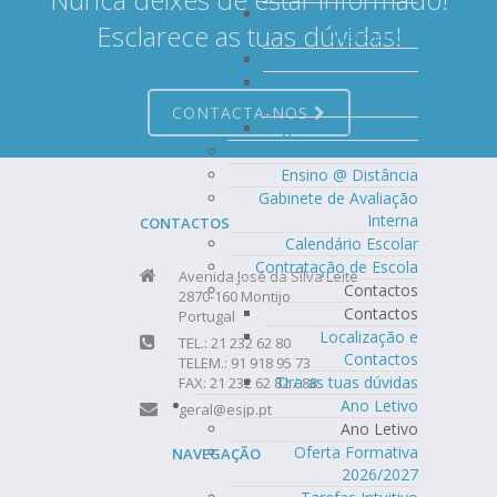
Documentos
Esclarece as tuas dúvidas!
Orientadores
Critérios Avaliação
Plano Transição
Digital
CONTACTA-NOS
Regulamentos/Planos
CTE
Ensino @ Distância
Gabinete de Avaliação
Interna
CONTACTOS
Calendário Escolar
Contratação de Escola
Avenida José da Silva Leite
Contactos
2870-160 Montijo
Contactos
Portugal
Localização e
TEL.: 21 232 62 80
Contactos
TELEM.: 91 918 95 73
Tira as tuas dúvidas
FAX: 21 232 62 82 / 88
Ano Letivo
geral@esjp.pt
Ano Letivo
Oferta Formativa
NAVEGAÇÃO
2026/2027