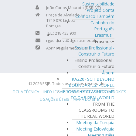
Sustentabilidade
João Carlos Mourato (DSRLVT)
Projeto Conta
Praça de Alvalade 12
Connosco Também
1749-070 Lisboa
Cantinho do
Portugal
Português
TEL.: 218 433 900
Erasmus+
rgpd.dsrlvt@dgeste.mec.pt
Erasmus+
Ensino Profissional -
Abrir Regulamento Geral
Construir o Futuro
Ensino Profissional -
Construir o Futuro
Álbum
KA220- SCH BEYOND
© 2026 ESJP. Todos os direitos reservados.
BOUNDARIES: PEOPLE
FROM THE CLASSROOMS
FICHA TÉCNICA
INFO LEGAL
CANAL DE DENÚNCIA
COOKIES
TO THE REAL WORLD
LIGAÇÕES ÚTEIS
MAPA DO SITE
FROM THE
CLASSROOMS TO
THE REAL WORLD
Meeting da Turquia
Meeting Eslováquia
Meeting Itália