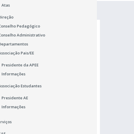
Atas
Direção
Conselho Pedagógico
Conselho Administrativo
Departamentos
Associação Pais/EE
Presidente da APEE
Informações
Associação Estudantes
Comunicado do JNE
Ma
Presidente AE
Informações
Alteração de Pautas de exames
Ho
Ad
rviços
SAE