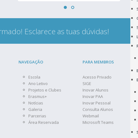
rmado! Esclarece as tuas dúvidas!
NAVEGAÇÃO
PARA MEMBROS
Escola
Acesso Privado
Ano Letivo
SIGE
Projetos e Clubes
Inovar Alunos
Erasmus+
Inovar PAA
Notícias
Inovar Pessoal
Galeria
Consulta Alunos
Parcerias
Webmail
Área Reservada
Microsoft Teams