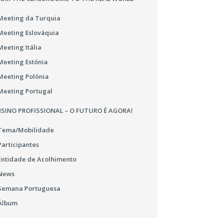
Meeting da Turquia
Meeting Eslováquia
Meeting Itália
Meeting Estónia
Meeting Polónia
Meeting Portugal
SINO PROFISSIONAL – O FUTURO É AGORA!
Tema/Mobilidade
Participantes
Entidade de Acolhimento
News
Semana Portuguesa
Álbum