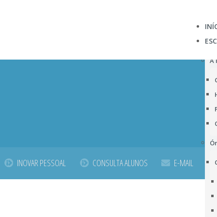
INÍ
ES
A 
Ór
INOVAR PESSOAL
CONSULTA ALUNOS
E-MAIL