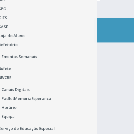
SPO
GIES
SASE
CONTACTA-NOS
Loja do Aluno
Refeitório
Ementas Semanais
ENC. DE PROTEÇÃO DE DADOS
Bufete
João Carlos Mourato (DSRLVT)
BE/CRE
Praça de Alvalade 12
1749-070 Lisboa
Canais Digitais
Portugal
PadletMemoriaEsperanca
TEL.: 218 433 900
rgpd.dsrlvt@dgeste.mec.pt
Horário
Abrir Regulamento Geral
Equipa
Serviço de Educação Especial