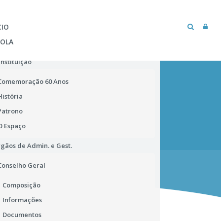
CIO
COLA
Instituição
Comemoração 60 Anos
História
Patrono
O Espaço
gãos de Admin. e Gest.
MICROSOFT TEAMS
BIBLIOTECA ESCOLAR
Conselho Geral
Composição
Informações
Documentos