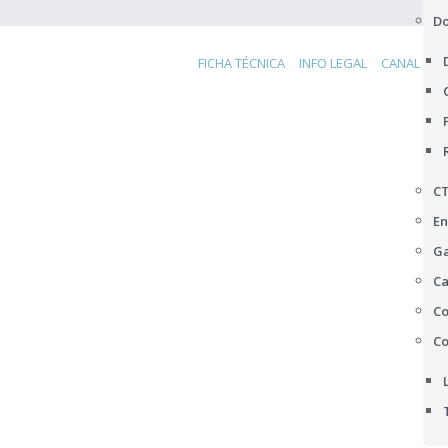
D
FICHA TÉCNICA
INFO LEGAL
CANAL DE 
C
En
Ga
Ca
Co
Co