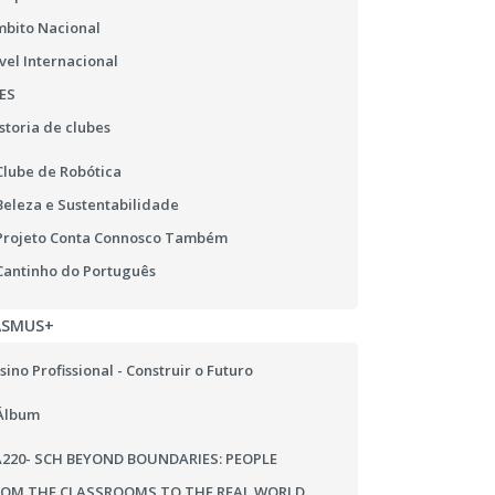
bito Nacional
vel Internacional
ES
storia de clubes
Clube de Robótica
Beleza e Sustentabilidade
Projeto Conta Connosco Também
Cantinho do Português
ASMUS+
sino Profissional - Construir o Futuro
Álbum
220- SCH BEYOND BOUNDARIES: PEOPLE
ROM THE CLASSROOMS TO THE REAL WORLD