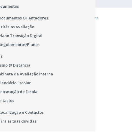
ocumentos
Documentos Orientadores
DENÚNCIA
COOKIES
LIGAÇÕES ÚTEIS
MAPA DO SITE
Critérios Avaliação
Plano Transição Digital
Regulamentos/Planos
TE
sino @ Distância
binete de Avaliação Interna
lendário Escolar
ntratação de Escola
ntactos
Localização e Contactos
Tira as tuas dúvidas