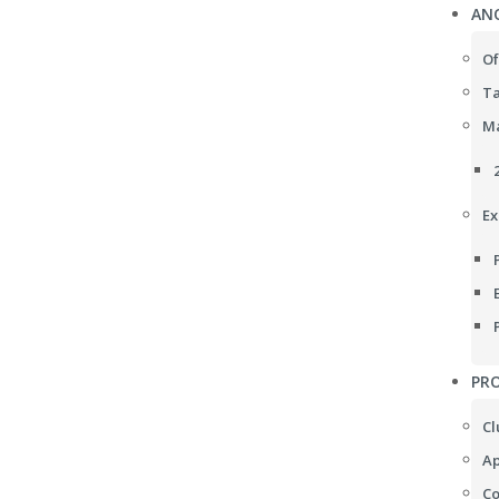
AN
Of
Ta
Ma
Ex
PRO
Cl
Ap
Co