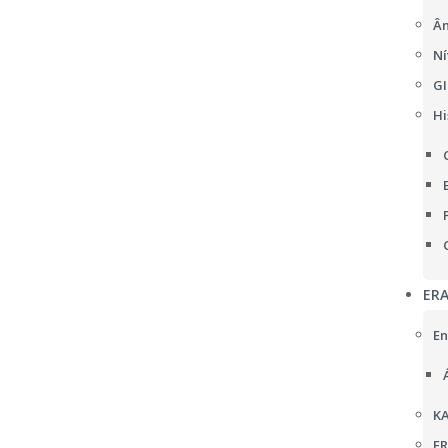
Âm
Ní
GI
Hi
ER
En
KA
F