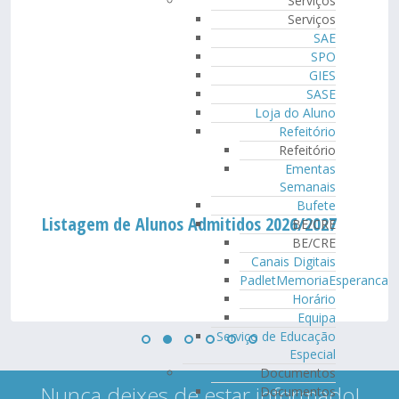
Serviços
Serviços
SAE
SPO
GIES
SASE
Loja do Aluno
Refeitório
Refeitório
Ementas
Semanais
Bufete
Listagem de Alunos Admitidos 2026/2027
BE/CRE
BE/CRE
Canais Digitais
PadletMemoriaEsperanca
Horário
Equipa
Serviço de Educação
Especial
Documentos
Nunca deixes de estar informado!
Documentos