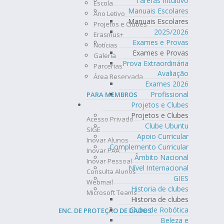
Tarefas Intuitivo
Escola
Manuais Escolares
Ano Letivo
Manuais Escolares
Projetos e Clubes
2025/2026
Erasmus+
Exames e Provas
Notícias
Exames e Provas
Galeria
Prova Extraordinária
Parcerias
Avaliação
Área Reservada
Exames 2026
Profissional
PARA MEMBROS
Projetos e Clubes
Projetos e Clubes
Acesso Privado
Clube Ubuntu
SIGE
Apoio Curricular
Inovar Alunos
Complemento Curricular
Inovar PAA
Âmbito Nacional
Inovar Pessoal
Nível Internacional
Consulta Alunos
GIES
Webmail
Historia de clubes
Microsoft Teams
Historia de clubes
Clube de Robótica
ENC. DE PROTEÇÃO DE DADOS
Beleza e