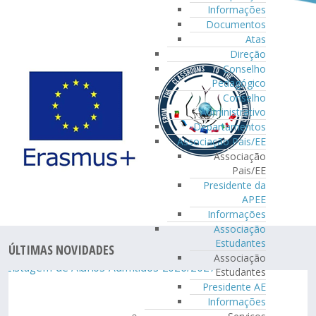
Informações
Documentos
Atas
Direção
Conselho
Pedagógico
Conselho
Administrativo
Departamentos
Associação Pais/EE
Associação
Pais/EE
Presidente da
APEE
Informações
Associação
Estudantes
ÚLTIMAS NOVIDADES
Associação
Estudantes
Presidente AE
Informações