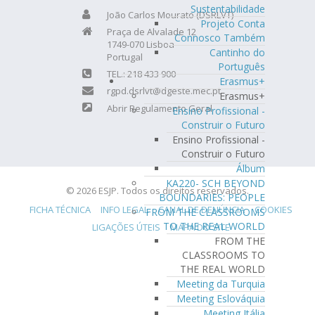
Sustentabilidade
João Carlos Mourato (DSRLVT)
Projeto Conta
Praça de Alvalade 12
Connosco Também
1749-070 Lisboa
Cantinho do
Portugal
Português
TEL.: 218 433 900
Erasmus+
rgpd.dsrlvt@dgeste.mec.pt
Erasmus+
Abrir Regulamento Geral
Ensino Profissional -
Construir o Futuro
Ensino Profissional -
Construir o Futuro
Álbum
KA220- SCH BEYOND
© 2026 ESJP. Todos os direitos reservados.
BOUNDARIES: PEOPLE
FICHA TÉCNICA
INFO LEGAL
CANAL DE DENÚNCIA
COOKIES
FROM THE CLASSROOMS
TO THE REAL WORLD
LIGAÇÕES ÚTEIS
MAPA DO SITE
FROM THE
CLASSROOMS TO
THE REAL WORLD
Meeting da Turquia
Meeting Eslováquia
Meeting Itália