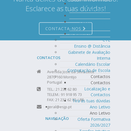
Documentos
Esclarece as tuas dúvidas!
Orientadores
Critérios Avaliação
Plano Transição
Digital
CONTACTA-NOS
Regulamentos/Planos
CTE
Ensino @ Distância
Gabinete de Avaliação
CONTACTOS
Interna
Calendário Escolar
Contratação de Escola
Avenida José da Silva Leite
Contactos
2870-160 Montijo
Portugal
Contactos
Localização e
TEL.: 21 232 62 80
TELEM.: 91 918 95 73
Contactos
FAX: 21 232 62 82 / 88
Tira as tuas dúvidas
geral@esjp.pt
Ano Letivo
Ano Letivo
NAVEGAÇÃO
Oferta Formativa
2026/2027