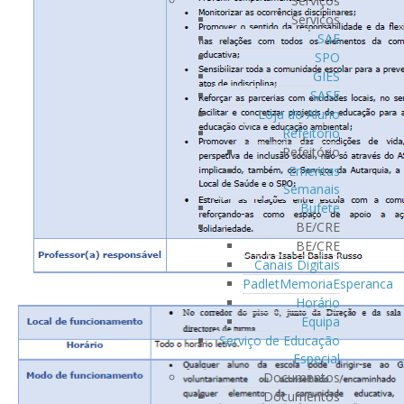
Serviços
Serviços
SAE
SPO
GIES
SASE
Loja do Aluno
Refeitório
Refeitório
Ementas
Semanais
Bufete
BE/CRE
BE/CRE
Canais Digitais
PadletMemoriaEsperanca
Horário
Equipa
Serviço de Educação
Especial
Documentos
Documentos