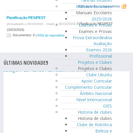
Tarefas Intuitivo
Manuais Escolares
RSS de todos os repositórios
Manuais Escolares
Planificação PES/PEST
2025/2026
// Planificação PES/PEST
[Actualizado a 30/10/2023 , Criado a 30/10/2023]
Exames e Provas
(2023/2024)
Exames e Provas
Documentos: 6
|
RSS do repositório
Prova Extraordinária
Avaliação
Exames 2026
Profissional
ÚLTIMAS NOVIDADES
Projetos e Clubes
Projetos e Clubes
Clube Ubuntu
Apoio Curricular
Complemento Curricular
Âmbito Nacional
Nível Internacional
GIES
Historia de clubes
Historia de clubes
Clube de Robótica
Beleza e