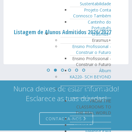
Sustentabilidade
Projeto Conta
Connosco Também
Cantinho do
Português
Listagem de Alunos Admitidos 2026/2027
Erasmus+
Erasmus+
Ensino Profissional -
Construir o Futuro
Ensino Profissional -
Construir o Futuro
Álbum
KA220- SCH BEYOND
BOUNDARIES: PEOPLE
Nunca deixes de estar informado!
FROM THE CLASSROOMS
TO THE REAL WORLD
Esclarece as tuas dúvidas!
FROM THE
CLASSROOMS TO
THE REAL WORLD
CONTACTA-NOS
Meeting da Turquia
Meeting Eslováquia
Meeting Itália