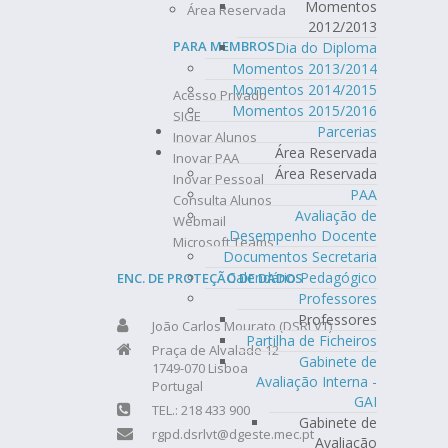
Momentos
Área Reservada
2012/2013
PARA MEMBROS
Dia do Diploma
Momentos 2013/2014
Momentos 2014/2015
Acesso Privado
Momentos 2015/2016
SIGE
Parcerias
Inovar Alunos
Área Reservada
Inovar PAA
Área Reservada
Inovar Pessoal
PAA
Consulta Alunos
Avaliação de
Webmail
Desempenho Docente
Microsoft Teams
Documentos Secretaria
Calendário Pedagógico
ENC. DE PROTEÇÃO DE DADOS
Professores
Professores
João Carlos Mourato (DSRLVT)
Partilha de Ficheiros
Praça de Alvalade 12
Gabinete de
1749-070 Lisboa
Avaliação Interna -
Portugal
GAI
TEL.: 218 433 900
Gabinete de
rgpd.dsrlvt@dgeste.mec.pt
Avaliação