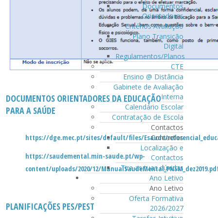
Documentos
Orientadores
Critérios Avaliação
Plano Transição
Digital
Regulamentos/Planos
CTE
Ensino @ Distância
Gabinete de Avaliação
Interna
DOCUMENTOS ORIENTADORES DA EDUCAÇÃO
Calendário Escolar
PARA A SAÚDE
Contratação de Escola
Contactos
https://dge.mec.pt/sites/default/files/Esaude/referencial_edu
Contactos
Localização e
https://saudemental.min-saude.pt/wp-
Contactos
Tira as tuas dúvidas
content/uploads/2020/12/ManualSaudeMental_PNSM_dez2019.pd
Ano Letivo
Ano Letivo
Oferta Formativa
PLANIFICAÇÕES PES/PEST
2026/2027