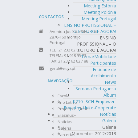
Meeting Estónia
Meeting Polónia
CONTACTOS
Meeting Portugal
ENSINO PROFISSIONAL –
O FUTURO É AGORA!
Avenida José da Silva Leite
2870-160 Montijo
ENSINO
Portugal
PROFISSIONAL – O
TEL.: 21 232 62 80
FUTURO É AGORA!
TELEM.: 91 918 95 73
Tema/Mobilidade
FAX: 21 232 62 82 / 88
Participantes
geral@esjp.pt
Entidade de
Acolhimento
NAVEGAÇÃO
News
Semana Portuguesa
Álbum
Escola
K210- SCH-Empower-
Ano Letivo
Empathy-Unite-Cooperate
Projetos e Clubes
Notícias
Erasmus+
Galeria
Notícias
Galeria
Galeria
Momentos 2012/2013
Parcerias