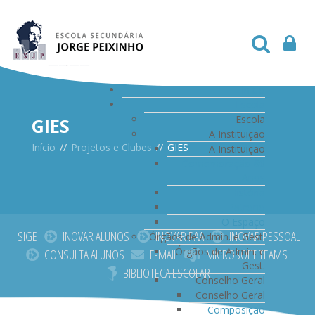
Início
Escola
Escola
GIES
A Instituição
Início
//
Projetos e Clubes
//
GIES
A Instituição
Comemoração 60
Anos
História
Patrono
O Espaço
SIGE
INOVAR ALUNOS
INOVAR PAA
INOVAR PESSOAL
Órgãos de Admin. e Gest.
Órgãos de Admin. e
CONSULTA ALUNOS
E-MAIL
MICROSOFT TEAMS
Gest.
BIBLIOTECA ESCOLAR
Conselho Geral
Conselho Geral
Composição