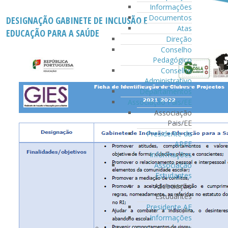
Informações
Documentos
DESIGNAÇÃO GABINETE DE INCLUSÃO E
Atas
EDUCAÇÃO PARA A SAÚDE
Direção
Conselho
Pedagógico
Conselho
Administrativo
Departamentos
Associação Pais/EE
Associação
Pais/EE
Presidente da
APEE
Informações
Associação
Estudantes
Associação
Estudantes
Presidente AE
Informações