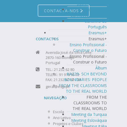
Sustentabilidade
Projeto Conta
CONTACTA-NOS
Connosco Também
Cantinho do
Português
Erasmus+
Erasmus+
CONTACTOS
Ensino Profissional -
Construir o Futuro
Avenida José da Silva Leite
Ensino Profissional -
2870-160 Montijo
Construir o Futuro
Portugal
Álbum
TEL.: 21 232 62 80
KA220- SCH BEYOND
TELEM.: 91 918 95 73
BOUNDARIES: PEOPLE
FAX: 21 232 62 82 / 88
FROM THE CLASSROOMS
geral@esjp.pt
TO THE REAL WORLD
FROM THE
NAVEGAÇÃO
CLASSROOMS TO
THE REAL WORLD
Escola
Meeting da Turquia
Ano Letivo
Meeting Eslováquia
Projetos e Clubes
Meeting Itália