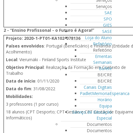
Serviços
Serviços
SAE
SPO
GIES
2 - “Ensino Profissonal - o Futuro é Agora!”
SASE
Loja do Aluno
Projeto:
2020-1-PT01-KA102-078136
Refeitório
Países envolvidos
: Portugal (Beneficiário) e Finlândia (Entidade 
Refeitório
Acolhimento)
Ementas
Local
: Vierumäki - Finland Sports Institute
Semanais
Objetivo Principal
: Realização da Formação em Contexto de
Bufete
Trabalho
BE/CRE
Data de início
: 01/11/2020
BE/CRE
Canais Digitais
Data do fim
: 31/08/2022
PadletMemoriaEsperanca
Mobilidades:
Horário
3 professores (1 por curso)
Equipa
18 alunos (CPT Desporto; CPT Gestão e CPT Gestão de Equipam
Serviço de Educação
Informáticos)
Especial
Documentos
Documentos