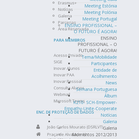
Erasmus+
Meeting Estónia
Notícias
Meeting Polónia
Galeria
Meeting Portugal
Parcerias
ENSINO PROFISSIONAL –
Área Reservada
O FUTURO É AGORA!
ENSINO
PARA MEMBROS
PROFISSIONAL – O
FUTURO É AGORA!
Acesso Privado
Tema/Mobilidade
SIGE
Participantes
Inovar Alunos
Entidade de
Inovar PAA
Acolhimento
Inovar Pessoal
News
Consulta Alunos
Semana Portuguesa
Webmail
Álbum
Microsoft Teams
K210- SCH-Empower-
Empathy-Unite-Cooperate
ENC. DE PROTEÇÃO DE DADOS
Notícias
Galeria
João Carlos Mourato (DSRLVT)
Galeria
Praça de Alvalade 12
Momentos 2012/2013