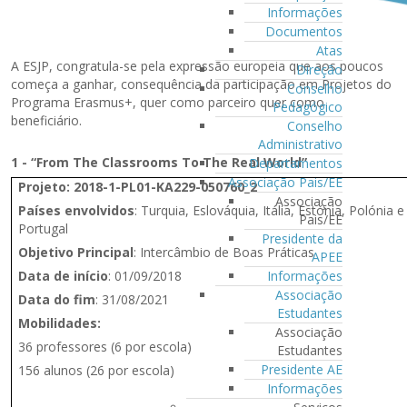
Informações
Documentos
Atas
A ESJP, congratula-se pela expressão europeia que aos poucos
Direção
começa a ganhar, consequência da participação em Projetos do
Conselho
Programa Erasmus+, quer como parceiro quer como
Pedagógico
beneficiário.
Conselho
Administrativo
1 - “From The Classrooms To The Real World”
Departamentos
Associação Pais/EE
Projeto:
2018-1-PL01-KA229-050760_2
Associação
Países envolvidos
: Turquia, Eslováquia, Itália, Estónia, Polónia e
Pais/EE
Portugal
Presidente da
Objetivo Principal
: Intercâmbio de Boas Práticas
APEE
Data de início
: 01/09/2018
Informações
Associação
Data do fim
: 31/08/2021
Estudantes
Mobilidades:
Associação
36 professores (6 por escola)
Estudantes
Presidente AE
156 alunos (26 por escola)
Informações