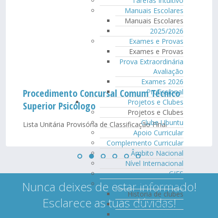
Tarefas Intuitivo
Manuais Escolares
Manuais Escolares
2025/2026
Exames e Provas
Exames e Provas
Prova Extraordinária
Avaliação
Exames 2026
Procedimento Concursal Comum Técnico
Profissional
Projetos e Clubes
Superior Psicólogo
Projetos e Clubes
Clube Ubuntu
Lista Unitária Provisória de Classificação Final
Apoio Curricular
Complemento Curricular
Âmbito Nacional
Nível Internacional
GIES
Nunca deixes de estar informado!
Historia de clubes
Historia de clubes
Esclarece as tuas dúvidas!
Clube de Robótica
Beleza e