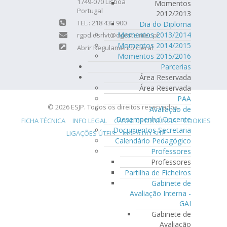
1749-070 Lisboa
Momentos
Portugal
2012/2013
TEL.: 218 433 900
Dia do Diploma
Momentos 2013/2014
rgpd.dsrlvt@dgeste.mec.pt
Momentos 2014/2015
Abrir Regulamento Geral
Momentos 2015/2016
Parcerias
Área Reservada
Área Reservada
PAA
© 2026 ESJP. Todos os direitos reservados.
Avaliação de
Desempenho Docente
FICHA TÉCNICA
INFO LEGAL
CANAL DE DENÚNCIA
COOKIES
Documentos Secretaria
LIGAÇÕES ÚTEIS
MAPA DO SITE
Calendário Pedagógico
Professores
Professores
Partilha de Ficheiros
Gabinete de
Avaliação Interna -
GAI
Gabinete de
Avaliação