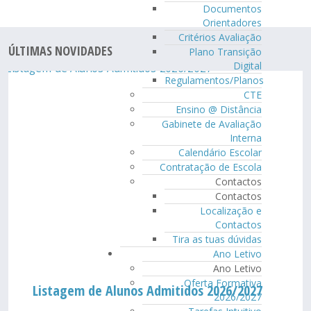
Documentos
Orientadores
Critérios Avaliação
ÚLTIMAS NOVIDADES
Plano Transição
Digital
Regulamentos/Planos
CTE
Ensino @ Distância
Gabinete de Avaliação
Interna
Calendário Escolar
Contratação de Escola
Contactos
Contactos
Localização e
Contactos
Tira as tuas dúvidas
Ano Letivo
Ano Letivo
Oferta Formativa
Listagem de Alunos Admitidos 2026/2027
2026/2027