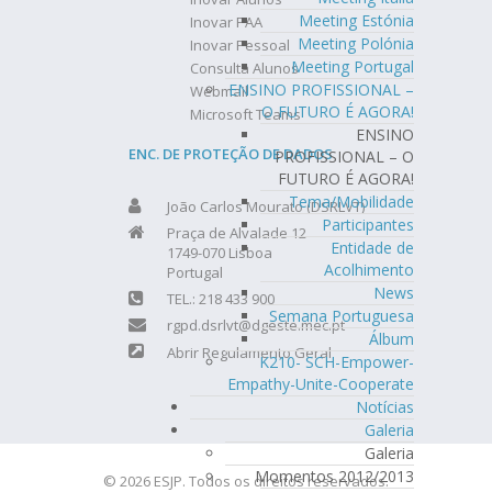
Meeting Estónia
Inovar PAA
Meeting Polónia
Inovar Pessoal
Meeting Portugal
Consulta Alunos
ENSINO PROFISSIONAL –
Webmail
O FUTURO É AGORA!
Microsoft Teams
ENSINO
ENC. DE PROTEÇÃO DE DADOS
PROFISSIONAL – O
FUTURO É AGORA!
Tema/Mobilidade
João Carlos Mourato (DSRLVT)
Participantes
Praça de Alvalade 12
Entidade de
1749-070 Lisboa
Acolhimento
Portugal
News
TEL.: 218 433 900
Semana Portuguesa
rgpd.dsrlvt@dgeste.mec.pt
Álbum
Abrir Regulamento Geral
K210- SCH-Empower-
Empathy-Unite-Cooperate
Notícias
Galeria
Galeria
Momentos 2012/2013
© 2026 ESJP. Todos os direitos reservados.