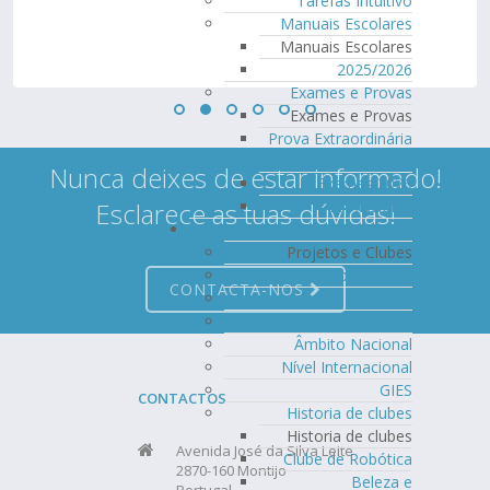
Tarefas Intuitivo
Manuais Escolares
Manuais Escolares
2025/2026
Exames e Provas
Exames e Provas
Prova Extraordinária
Avaliação
Nunca deixes de estar informado!
Exames 2026
Esclarece as tuas dúvidas!
Profissional
Projetos e Clubes
Projetos e Clubes
Clube Ubuntu
CONTACTA-NOS
Apoio Curricular
Complemento Curricular
Âmbito Nacional
Nível Internacional
GIES
CONTACTOS
Historia de clubes
Historia de clubes
Avenida José da Silva Leite
Clube de Robótica
2870-160 Montijo
Beleza e
Portugal