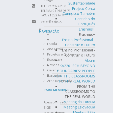
Sustentabilidade
TEL.: 21 232 62 80
Projeto Conta
TELEM.: 91 918 95 73
Connosco Também
FAX: 21 232 62 82 / 88
Cantinho do
geral@esjp.pt
Português
Erasmus+
NAVEGAÇÃO
Erasmus+
Ensino Profissional -
Escola
Construir o Futuro
Ano Letivo
Ensino Profissional -
Projetos e Clubes
Construir o Futuro
Erasmus+
Álbum
Notícias
KA220- SCH BEYOND
Galeria
BOUNDARIES: PEOPLE
Parcerias
FROM THE CLASSROOMS
Área Reservada
TO THE REAL WORLD
FROM THE
PARA MEMBROS
CLASSROOMS TO
THE REAL WORLD
Meeting da Turquia
Acesso Privado
Meeting Eslováquia
SIGE
Meeting Itália
Inovar Alunos