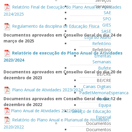
Serviços
Serviços
Relatório Final de Execução do Plano Anual de Atividades
SAE
2024/2025
SPO
GIES
Regulamento da disciplina de Educação Física
SASE
Documentos aprovados em Conselho Geral do dia 24 de
Loja do Aluno
março de 2025
Refeitório
Refeitório
Relatório de execução do Plano Anual de Atividades
Ementas
2023/2024
Semanais
Bufete
Documentos aprovados em Conselho Geral do dia 20 de
BE/CRE
dezembro de 2023
BE/CRE
Canais Digitais
Plano Anual de Atividades 2023/2024
PadletMemoriaEsperanca
Documentos aprovados em Conselho Geral do dia 12 de
Horário
dezembro de 2022
Equipa
Plano Anual de Atividades 2022/202
3
Serviço de Educação
Especial
Relatório do Plano Anual e Plurianual de Atividades
Documentos
2020/202
2
Documentos