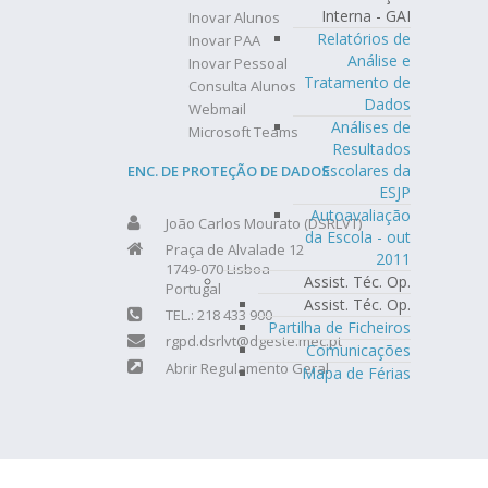
Interna - GAI
Inovar Alunos
Relatórios de
Inovar PAA
Análise e
Inovar Pessoal
Tratamento de
Consulta Alunos
Dados
Webmail
Análises de
Microsoft Teams
Resultados
Escolares da
ENC. DE PROTEÇÃO DE DADOS
ESJP
Autoavaliação
João Carlos Mourato (DSRLVT)
da Escola - out
Praça de Alvalade 12
2011
1749-070 Lisboa
Assist. Téc. Op.
Portugal
Assist. Téc. Op.
TEL.: 218 433 900
Partilha de Ficheiros
rgpd.dsrlvt@dgeste.mec.pt
Comunicações
Abrir Regulamento Geral
Mapa de Férias