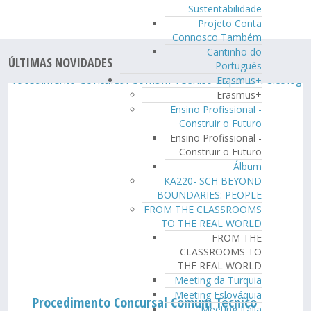
Sustentabilidade
Projeto Conta
Connosco Também
Cantinho do
ÚLTIMAS NOVIDADES
Português
Erasmus+
Erasmus+
Ensino Profissional -
Construir o Futuro
Ensino Profissional -
Construir o Futuro
Álbum
KA220- SCH BEYOND
BOUNDARIES: PEOPLE
FROM THE CLASSROOMS
TO THE REAL WORLD
FROM THE
CLASSROOMS TO
THE REAL WORLD
Meeting da Turquia
Meeting Eslováquia
Procedimento Concursal Comum Técnico
Meeting Itália