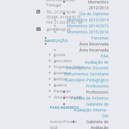
Momentos
Portugal
2012/2013
TEL.: 21 232 62 80
Dia do Diploma
TELEM.: 91 918 95 73
Momentos 2013/2014
FAX: 21 232 62 82 / 88
Momentos 2014/2015
geral@esjp.pt
Momentos 2015/2016
Parcerias
NAVEGAÇÃO
Área Reservada
Área Reservada
Escola
PAA
Ano Letivo
Avaliação de
Projetos e Clubes
Desempenho Docente
Erasmus+
Documentos Secretaria
Notícias
Calendário Pedagógico
Galeria
Professores
Parcerias
Professores
Área Reservada
Partilha de Ficheiros
Gabinete de
PARA MEMBROS
Avaliação Interna -
GAI
Acesso Privado
Gabinete de
Avaliação
SIGE