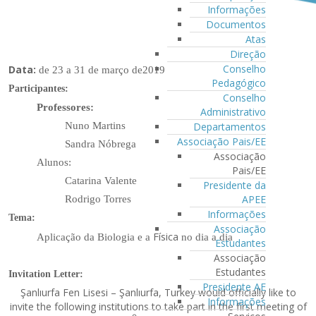
Informações
Documentos
Atas
Direção
Conselho
Data:
de 23 a 31 de março de2019
Pedagógico
Participantes:
Conselho
Professores:
Administrativo
Nuno Martins
Departamentos
Associação Pais/EE
Sandra Nóbrega
Associação
Alunos:
Pais/EE
Catarina Valente
Presidente da
APEE
Rodrigo Torres
Informações
Tema:
Associação
Física
Aplicação da Biologia e a
no dia a dia
Estudantes
Associação
Estudantes
Invitation Letter:
Presidente AE
Şanlıurfa Fen Lisesi – Şanlıurfa, Turkey would officially like to
Informações
invite the following institutions to take part in the first meeting of