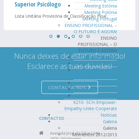
Superior Psicólogo
Meeting Estónia
Meeting Polónia
Lista Unitária Provisória de Classificação Final
Meeting Portugal
ENSINO PROFISSIONAL –
O FUTURO É AGORA!
ENSINO
PROFISSIONAL – O
FUTURO É AGORA!
Nunca deixes de estar informado!
Tema/Mobilidade
Participantes
Esclarece as tuas dúvidas!
Entidade de
Acolhimento
News
CONTACTA-NOS
Semana Portuguesa
Álbum
K210- SCH-Empower-
Empathy-Unite-Cooperate
Notícias
CONTACTOS
Galeria
Galeria
Avenida José da Silva Leite
Momentos 2012/2013
2870-160 Montijo