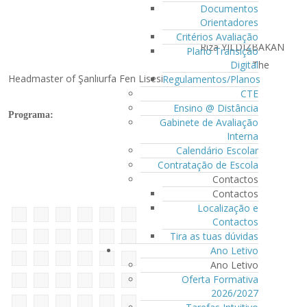
Documentos
Orientadores
Critérios Avaliação
Rıza YILDIZBAKAN
Plano Transição
The
Digital
Headmaster of Şanlıurfa Fen Lisesi
Regulamentos/Planos
CTE
Ensino @ Distância
Programa:
Gabinete de Avaliação
Interna
Calendário Escolar
Contratação de Escola
Contactos
Contactos
Localização e
Contactos
Tira as tuas dúvidas
Ano Letivo
Ano Letivo
Oferta Formativa
2026/2027