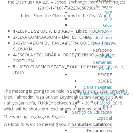
Serviços
the Erasmus+ KA 229 – School Exchange Partnership Project
Serviços
(2019-1-PL01-KA229-050760)
SAE
titled “From the Classrooms to the Real World”.
SPO
GIES
1-
ZESPOL SZKOL W LIBIAZU – Libiaz, POLAND
SASE
2-
ELVA GÜMNAASIUM – Elva, ESTONIA
Loja do Aluno
3-
GYMNAZIUM BL. PAVLA PETRA GOJDICA – Presov,
Refeitório
SLOVAKIA
Refeitório
4-
ESCOLA SECUNDÁRIA JORGE PEIXINHO – Montijo,
Ementas
PORTUGAL
Semanais
5-
LICEO CLASSICO STATALE GULLI E PENNISI – Acireale,
Bufete
ITALY
BE/CRE
BE/CRE
Canais Digitais
The meeting is going to be held in Şanlıurfa Fen Lisesi, Karşıyaka
PadletMemoriaEsperanca
Mah. Fahreddin Paşa Bulvarı Zeytindalı Eğitim Kampüsü 63040
Horário
th
th
Haliliye/Şanlıurfa, TURKEY between 24
– 30
of March 2019,
Equipa
which will be short-term exchanges of groups of pupils.
Serviço de Educação
The working language is English.
Especial
We look forward to meeting you in Şanlıurfa, TURKEY.
Documentos
Documentos