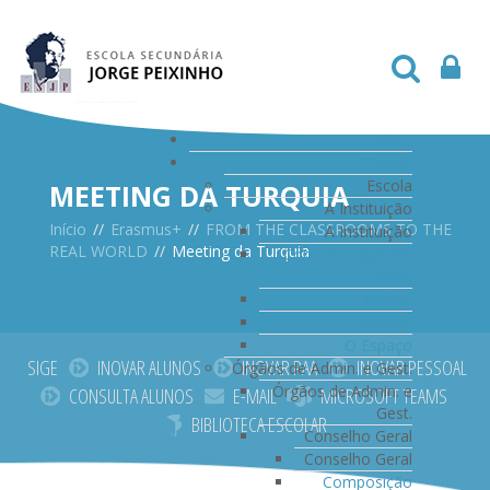
Início
Escola
Escola
MEETING DA TURQUIA
A Instituição
Início
//
Erasmus+
//
FROM THE CLASSROOMS TO THE
A Instituição
REAL WORLD
//
Meeting da Turquia
Comemoração 60
Anos
História
Patrono
O Espaço
SIGE
INOVAR ALUNOS
INOVAR PAA
INOVAR PESSOAL
Órgãos de Admin. e Gest.
Órgãos de Admin. e
CONSULTA ALUNOS
E-MAIL
MICROSOFT TEAMS
Gest.
BIBLIOTECA ESCOLAR
Conselho Geral
Conselho Geral
Composição