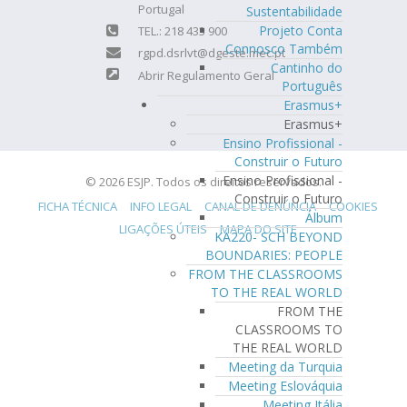
Portugal
Sustentabilidade
Projeto Conta
TEL.: 218 433 900
Connosco Também
rgpd.dsrlvt@dgeste.mec.pt
Cantinho do
Abrir Regulamento Geral
Português
Erasmus+
Erasmus+
Ensino Profissional -
Construir o Futuro
Ensino Profissional -
© 2026 ESJP. Todos os direitos reservados.
Construir o Futuro
FICHA TÉCNICA
INFO LEGAL
CANAL DE DENÚNCIA
COOKIES
Álbum
LIGAÇÕES ÚTEIS
MAPA DO SITE
KA220- SCH BEYOND
BOUNDARIES: PEOPLE
FROM THE CLASSROOMS
TO THE REAL WORLD
FROM THE
CLASSROOMS TO
THE REAL WORLD
Meeting da Turquia
Meeting Eslováquia
Meeting Itália