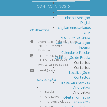
Documentos
CONTACTA-NOS
Orientadores
Critérios Avaliação
Plano Transição
Digital
Regulamentos/Planos
CONTACTOS
CTE
Ensino @ Distância
Avenida José da Silva Leite
Gabinete de Avaliação
2870-160 Montijo
Interna
Portugal
Calendário Escolar
TEL.: 21 232 62 80
Contratação de Escola
TELEM.: 91 918 95 73
Contactos
FAX: 21 232 62 82 / 88
Contactos
geral@esjp.pt
Localização e
Contactos
NAVEGAÇÃO
Tira as tuas dúvidas
Ano Letivo
Escola
Ano Letivo
Ano Letivo
Oferta Formativa
Projetos e Clubes
2026/2027
Erasmus+