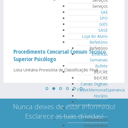
Serviços
Serviços
SAE
SPO
GIES
SASE
Loja do Aluno
Refeitório
Refeitório
Procedimento Concursal Comum Técnico
Ementas
Superior Psicólogo
Semanais
Bufete
Lista Unitária Provisória de Classificação Final
BE/CRE
BE/CRE
Canais Digitais
PadletMemoriaEsperanca
Horário
Equipa
Nunca deixes de estar informado!
Serviço de Educação
Especial
Esclarece as tuas dúvidas!
Documentos
Documentos