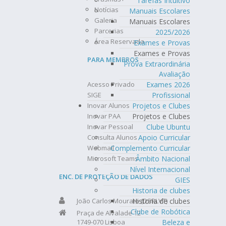
Tarefas Intuitivo
Notícias
Manuais Escolares
Galeria
Manuais Escolares
Parcerias
2025/2026
Área Reservada
Exames e Provas
Exames e Provas
PARA MEMBROS
Prova Extraordinária
Avaliação
Acesso Privado
Exames 2026
SIGE
Profissional
Inovar Alunos
Projetos e Clubes
Inovar PAA
Projetos e Clubes
Inovar Pessoal
Clube Ubuntu
Consulta Alunos
Apoio Curricular
Webmail
Complemento Curricular
Microsoft Teams
Âmbito Nacional
Nível Internacional
ENC. DE PROTEÇÃO DE DADOS
GIES
Historia de clubes
João Carlos Mourato (DSRLVT)
Historia de clubes
Clube de Robótica
Praça de Alvalade 12
1749-070 Lisboa
Beleza e