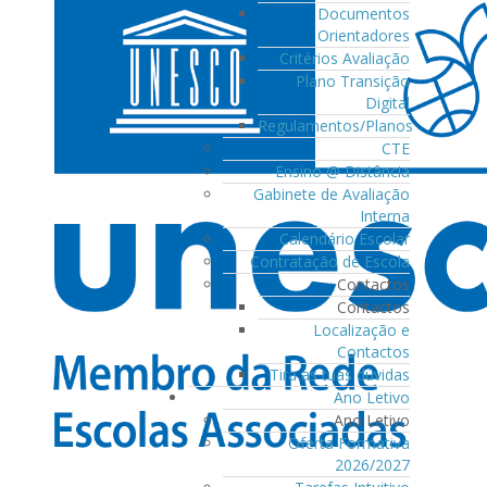
Documentos
Orientadores
Critérios Avaliação
Plano Transição
Digital
Regulamentos/Planos
CTE
Ensino @ Distância
Gabinete de Avaliação
Interna
Calendário Escolar
Contratação de Escola
Contactos
Contactos
Localização e
Contactos
Tira as tuas dúvidas
Ano Letivo
Ano Letivo
Oferta Formativa
2026/2027