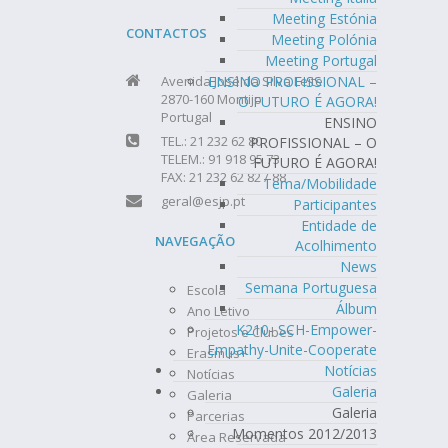
Meeting Estónia
CONTACTOS
Meeting Polónia
Meeting Portugal
ENSINO PROFISSIONAL –
Avenida José da Silva Leite
2870-160 Montijo
O FUTURO É AGORA!
Portugal
ENSINO
TEL.: 21 232 62 80
PROFISSIONAL – O
TELEM.: 91 918 95 73
FUTURO É AGORA!
FAX: 21 232 62 82 / 88
Tema/Mobilidade
geral@esjp.pt
Participantes
Entidade de
NAVEGAÇÃO
Acolhimento
News
Semana Portuguesa
Escola
Álbum
Ano Letivo
K210- SCH-Empower-
Projetos e Clubes
Empathy-Unite-Cooperate
Erasmus+
Notícias
Notícias
Galeria
Galeria
Galeria
Parcerias
Momentos 2012/2013
Área Reservada