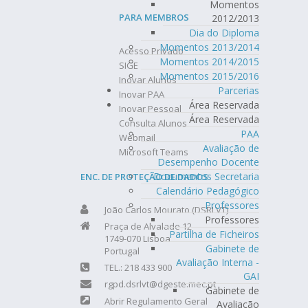
Momentos
PARA MEMBROS
2012/2013
Dia do Diploma
Momentos 2013/2014
Acesso Privado
Momentos 2014/2015
SIGE
Momentos 2015/2016
Inovar Alunos
Parcerias
Inovar PAA
Área Reservada
Inovar Pessoal
Área Reservada
Consulta Alunos
PAA
Webmail
Avaliação de
Microsoft Teams
Desempenho Docente
Documentos Secretaria
ENC. DE PROTEÇÃO DE DADOS
Calendário Pedagógico
Professores
João Carlos Mourato (DSRLVT)
Professores
Praça de Alvalade 12
Partilha de Ficheiros
1749-070 Lisboa
Gabinete de
Portugal
Avaliação Interna -
TEL.: 218 433 900
GAI
rgpd.dsrlvt@dgeste.mec.pt
Gabinete de
Abrir Regulamento Geral
Avaliação