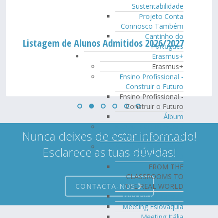
Sustentabilidade
Projeto Conta
Connosco Também
Cantinho do
Listagem de Alunos Admitidos 2026/2027
Português
Erasmus+
Erasmus+
Ensino Profissional -
Construir o Futuro
Ensino Profissional -
Construir o Futuro
Álbum
KA220- SCH BEYOND
Nunca deixes de estar informado!
BOUNDARIES: PEOPLE
FROM THE CLASSROOMS
Esclarece as tuas dúvidas!
TO THE REAL WORLD
FROM THE
CLASSROOMS TO
CONTACTA-NOS
THE REAL WORLD
Meeting da Turquia
Meeting Eslováquia
Meeting Itália