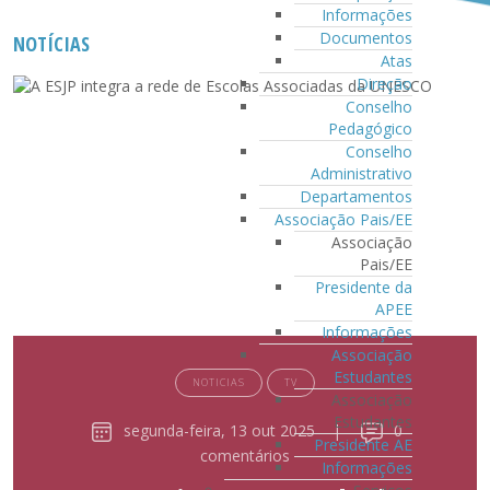
Informações
Documentos
NOTÍCIAS
Atas
Direção
Conselho
Pedagógico
Conselho
Administrativo
Departamentos
Associação Pais/EE
Associação
Pais/EE
Presidente da
APEE
Informações
Associação
Estudantes
NOTICIAS
TV
Associação
Estudantes
segunda-feira, 13 out 2025
|
0
Presidente AE
comentários
Informações