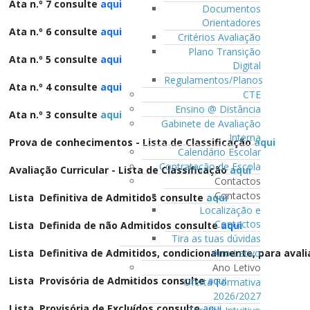
Ata n.º 7 consulte
aqui
Documentos
Orientadores
Ata n.º 6 consulte
aqui
Critérios Avaliação
Plano Transição
Ata n.º 5 consulte
aqui
Digital
Regulamentos/Planos
Ata n.º 4 consulte
aqui
CTE
Ensino @ Distância
Ata n.º 3 consulte
aqui
Gabinete de Avaliação
Interna
Prova de conhecimentos - Lista de Classificação
aqui
Calendário Escolar
Contratação de Escola
Avaliação Curricular - Lista de Classificação
aqui
Contactos
Contactos
Lista Definitiva de Admitidos consulte
aqui
Localização e
Contactos
Lista Definida de não Admitidos consulte
aqui
Tira as tuas dúvidas
Ano Letivo
Lista Definitiva de Admitidos, condicionalmente, para aval
Ano Letivo
Lista Provisória de Admitidos consulte
aqui
Oferta Formativa
2026/2027
Lista Provisória de Excluídos
consulte
aqui