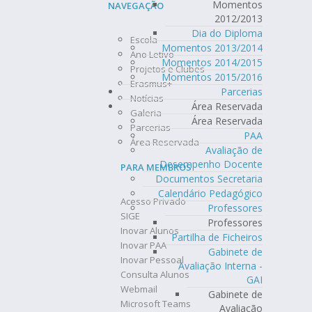
Momentos
NAVEGAÇÃO
2012/2013
Dia do Diploma
Escola
Momentos 2013/2014
Ano Letivo
Momentos 2014/2015
Projetos e Clubes
Momentos 2015/2016
Erasmus+
Parcerias
Notícias
Área Reservada
Galeria
Área Reservada
Parcerias
PAA
Área Reservada
Avaliação de
Desempenho Docente
PARA MEMBROS
Documentos Secretaria
Calendário Pedagógico
Acesso Privado
Professores
SIGE
Professores
Inovar Alunos
Partilha de Ficheiros
Inovar PAA
Gabinete de
Inovar Pessoal
Avaliação Interna -
Consulta Alunos
GAI
Webmail
Gabinete de
Microsoft Teams
Avaliação