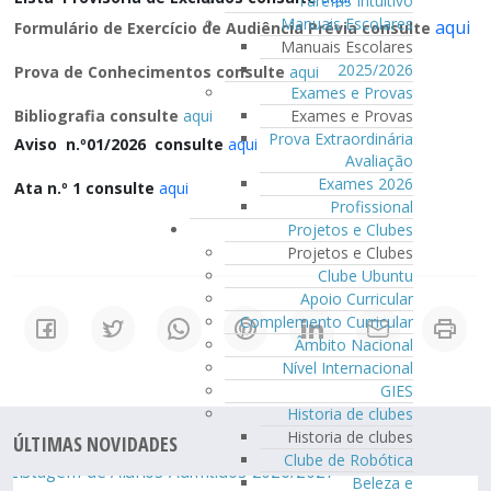
Tarefas Intuitivo
Manuais Escolares
aqui
Formulário de Exercício de Audiência Prévia consulte
Manuais Escolares
2025/2026
Prova de Conhecimentos consulte
aqui
Exames e Provas
Exames e Provas
Bibliografia consulte
aqui
Prova Extraordinária
Aviso n.º01/2026
consulte
aqui
Avaliação
Exames 2026
Ata n.º 1
consulte
aqui
Profissional
Projetos e Clubes
Projetos e Clubes
Clube Ubuntu
Apoio Curricular
Complemento Curricular
Âmbito Nacional
Nível Internacional
GIES
Historia de clubes
Historia de clubes
ÚLTIMAS NOVIDADES
Clube de Robótica
Beleza e