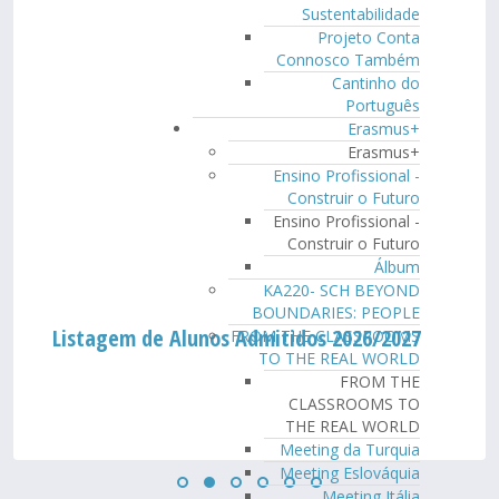
Sustentabilidade
Projeto Conta
Connosco Também
Cantinho do
Português
Erasmus+
Erasmus+
Ensino Profissional -
Construir o Futuro
Ensino Profissional -
Construir o Futuro
Álbum
KA220- SCH BEYOND
BOUNDARIES: PEOPLE
Listagem de Alunos Admitidos 2026/2027
FROM THE CLASSROOMS
TO THE REAL WORLD
FROM THE
CLASSROOMS TO
THE REAL WORLD
Meeting da Turquia
Meeting Eslováquia
Meeting Itália