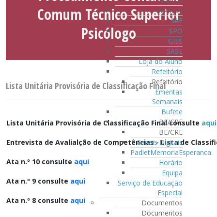
Serviços
Comum Técnico Superior
Serviços
SAE
Psicólogo
SPO
GIES
SASE
Loja do Aluno
Refeitório
Refeitório
Lista Unitária Provisória de Classificação Final
Ementas
Semanais
Bufete
BE/CRE
Lista Unitária Provisória de Classificação Final consulte
aqui
BE/CRE
Canais Digitais
Entrevista de Avalialção de Competências - Lista de Classi
PadletMemoriaEsperanca
Ata n.º 10 consulte
aqui
Horário
Equipa
Ata n.º 9 consulte
aqui
Serviço de Educação
Especial
Ata n.º 8 consulte
aqui
Documentos
Documentos