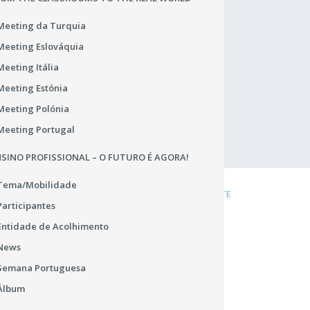
João Carlos Mourato (DSRLVT)
Meeting da Turquia
Praça de Alvalade 12
1749-070 Lisboa
Meeting Eslováquia
Portugal
Meeting Itália
TEL.: 218 433 900
rgpd.dsrlvt@dgeste.mec.pt
Meeting Estónia
Abrir Regulamento Geral
Meeting Polónia
Meeting Portugal
SINO PROFISSIONAL – O FUTURO É AGORA!
Tema/Mobilidade
DENÚNCIA
COOKIES
LIGAÇÕES ÚTEIS
MAPA DO SITE
Participantes
Entidade de Acolhimento
News
Semana Portuguesa
Álbum