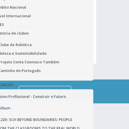
bito Nacional
vel Internacional
ES
Matrículas 2026/2027
Pr
storia de clubes
Horário de funcionamento dos Serviços
Ur
Administrativos
ca
Clube de Robótica
Beleza e Sustentabilidade
Projeto Conta Connosco Também
Cantinho do Português
ASMUS+
CONTACTA-NOS
sino Profissional - Construir o Futuro
Álbum
220- SCH BEYOND BOUNDARIES: PEOPLE
ENC. DE PROTEÇÃO DE DADOS
ROM THE CLASSROOMS TO THE REAL WORLD