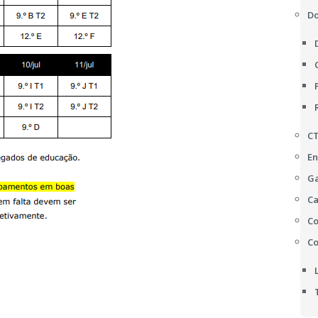
D
C
En
Ga
Ca
Co
Co