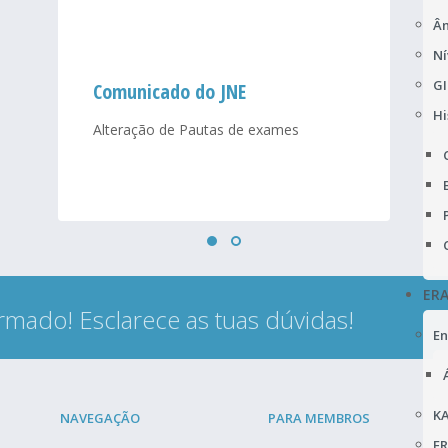
Âm
Ní
GI
Comunicado do JNE
Hi
Alteração de Pautas de exames
ER
rmado! Esclarece as tuas dúvidas!
En
KA
NAVEGAÇÃO
PARA MEMBROS
F