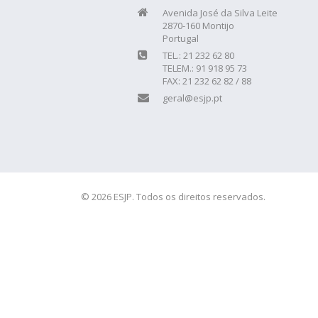
Avenida José da Silva Leite
2870-160 Montijo
Portugal
TEL.: 21 232 62 80
TELEM.: 91 918 95 73
FAX: 21 232 62 82 / 88
geral@esjp.pt
© 2026 ESJP. Todos os direitos reservados.