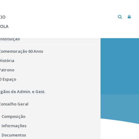
CIO
COLA
Instituição
Comemoração 60 Anos
História
Patrono
O Espaço
gãos de Admin. e Gest.
MICROSOFT TEAMS
BIBLIOTECA ESCOLAR
Conselho Geral
Composição
Informações
Documentos