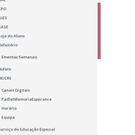
SPO
GIES
SASE
Loja do Aluno
Refeitório
Ementas Semanais
Bufete
BE/CRE
Canais Digitais
PadletMemoriaEsperanca
Horário
Equipa
Serviço de Educação Especial