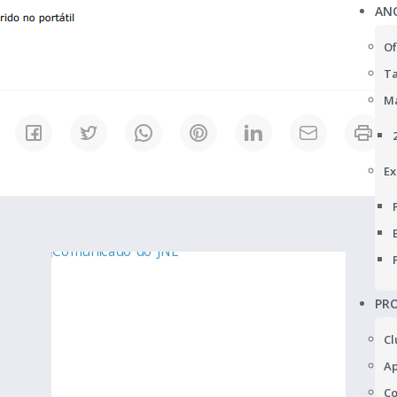
AN
Of
Ta
Ma
Ex
PRO
Cl
Ap
Co