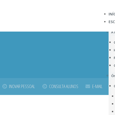
INÍ
ES
A 
Ór
INOVAR PESSOAL
CONSULTA ALUNOS
E-MAIL