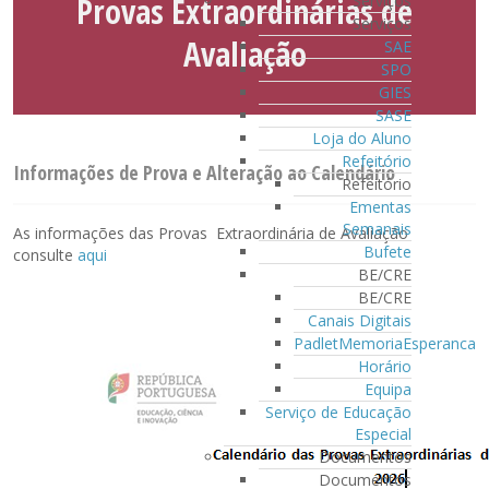
Provas Extraordinárias de
Serviços
Serviços
Avaliação
SAE
SPO
GIES
SASE
Loja do Aluno
Refeitório
Informações de Prova e Alteração ao Calendário
Refeitório
Ementas
Semanais
As informações das Provas Extraordinária de Avaliação
Bufete
consulte
aqui
BE/CRE
BE/CRE
Canais Digitais
PadletMemoriaEsperanca
Horário
Equipa
Serviço de Educação
Especial
Documentos
Documentos