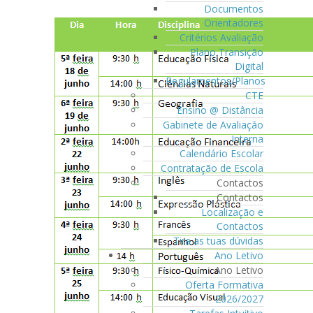
Documentos
Orientadores
Critérios Avaliação
Plano Transição
Digital
Regulamentos/Planos
CTE
Ensino @ Distância
Gabinete de Avaliação
Interna
Calendário Escolar
Contratação de Escola
Contactos
Contactos
Localização e
Contactos
Tira as tuas dúvidas
Ano Letivo
Ano Letivo
Oferta Formativa
2026/2027