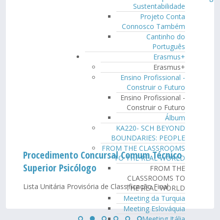
Sustentabilidade
Projeto Conta
Connosco Também
Cantinho do
Português
Erasmus+
Erasmus+
Ensino Profissional -
Construir o Futuro
Ensino Profissional -
Construir o Futuro
Álbum
KA220- SCH BEYOND
BOUNDARIES: PEOPLE
FROM THE CLASSROOMS
Procedimento Concursal Comum Técnico
TO THE REAL WORLD
Superior Psicólogo
FROM THE
CLASSROOMS TO
Lista Unitária Provisória de Classificação Final
THE REAL WORLD
Meeting da Turquia
Meeting Eslováquia
Meeting Itália