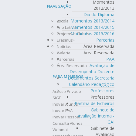
Momentos
NAVEGAÇÃO
2012/2013
Dia do Diploma
Momentos 2013/2014
Escola
Momentos 2014/2015
Ano Letivo
Momentos 2015/2016
Projetos e Clubes
Parcerias
Erasmus+
Área Reservada
Notícias
Área Reservada
Galeria
PAA
Parcerias
Avaliação de
Área Reservada
Desempenho Docente
PARA MEMBROS
Documentos Secretaria
Calendário Pedagógico
Professores
Acesso Privado
Professores
SIGE
Partilha de Ficheiros
Inovar Alunos
Gabinete de
Inovar PAA
Avaliação Interna -
Inovar Pessoal
GAI
Consulta Alunos
Gabinete de
Webmail
Avaliação