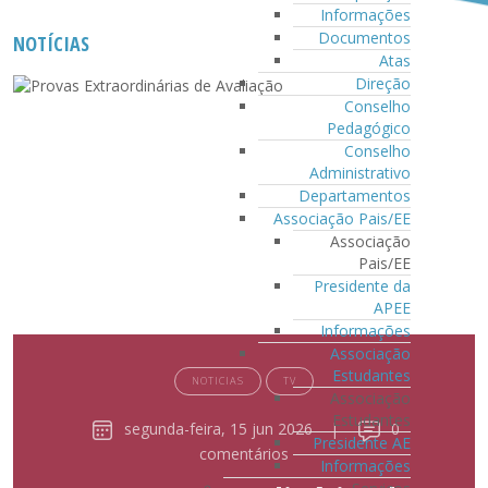
Informações
Documentos
NOTÍCIAS
Atas
Direção
Conselho
Pedagógico
Conselho
Administrativo
Departamentos
Associação Pais/EE
Associação
Pais/EE
Presidente da
APEE
Informações
Associação
Estudantes
NOTICIAS
TV
Associação
Estudantes
segunda-feira, 15 jun 2026
|
0
Presidente AE
comentários
Informações