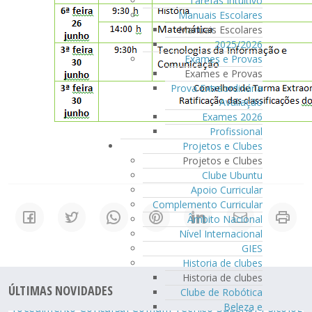
Tarefas Intuitivo
Manuais Escolares
Manuais Escolares
2025/2026
Exames e Provas
Exames e Provas
Prova Extraordinária
Avaliação
Exames 2026
Profissional
Projetos e Clubes
Projetos e Clubes
Clube Ubuntu
Apoio Curricular
Complemento Curricular
Âmbito Nacional
Nível Internacional
GIES
Historia de clubes
Historia de clubes
ÚLTIMAS NOVIDADES
Clube de Robótica
Beleza e