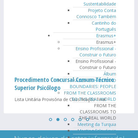
Sustentabilidade
Projeto Conta
Connosco Também
Cantinho do
Português
Erasmus+
Erasmus+
Ensino Profissional -
Construir o Futuro
Ensino Profissional -
Construir o Futuro
Álbum
Procedimento Concursal Comum Técnico
KA220- SCH BEYOND
BOUNDARIES: PEOPLE
Superior Psicólogo
FROM THE CLASSROOMS
TO THE REAL WORLD
Lista Unitária Provisória de Classificação Final
FROM THE
CLASSROOMS TO
THE REAL WORLD
Meeting da Turquia
Meeting Eslováquia
Meeting Itália