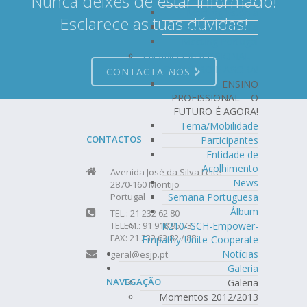
Nunca deixes de estar informado!
Meeting Estónia
Esclarece as tuas dúvidas!
Meeting Polónia
Meeting Portugal
ENSINO PROFISSIONAL –
O FUTURO É AGORA!
CONTACTA-NOS
ENSINO
PROFISSIONAL – O
FUTURO É AGORA!
Tema/Mobilidade
CONTACTOS
Participantes
Entidade de
Acolhimento
Avenida José da Silva Leite
News
2870-160 Montijo
Semana Portuguesa
Portugal
Álbum
TEL.: 21 232 62 80
K210- SCH-Empower-
TELEM.: 91 918 95 73
FAX: 21 232 62 82 / 88
Empathy-Unite-Cooperate
Notícias
geral@esjp.pt
Galeria
NAVEGAÇÃO
Galeria
Momentos 2012/2013