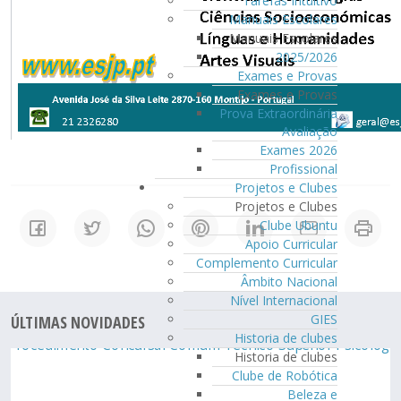
Tarefas Intuitivo
Manuais Escolares
Manuais Escolares
2025/2026
Exames e Provas
Exames e Provas
Prova Extraordinária
Avaliação
Exames 2026
Profissional
Projetos e Clubes
Projetos e Clubes
Clube Ubuntu
Apoio Curricular
Complemento Curricular
Âmbito Nacional
Nível Internacional
GIES
ÚLTIMAS NOVIDADES
Historia de clubes
Historia de clubes
Clube de Robótica
Beleza e