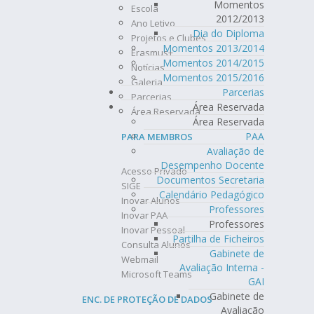
Momentos
Escola
2012/2013
Ano Letivo
Dia do Diploma
Projetos e Clubes
Momentos 2013/2014
Erasmus+
Momentos 2014/2015
Notícias
Momentos 2015/2016
Galeria
Parcerias
Parcerias
Área Reservada
Área Reservada
Área Reservada
PAA
PARA MEMBROS
Avaliação de
Desempenho Docente
Acesso Privado
Documentos Secretaria
SIGE
Calendário Pedagógico
Inovar Alunos
Professores
Inovar PAA
Professores
Inovar Pessoal
Partilha de Ficheiros
Consulta Alunos
Gabinete de
Webmail
Avaliação Interna -
Microsoft Teams
GAI
Gabinete de
ENC. DE PROTEÇÃO DE DADOS
Avaliação