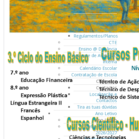
Documentos
Orientadores
Critérios Avaliação
Plano Transição
Digital
Regulamentos/Planos
CTE
Ensino @ Distância
Gabinete de Avaliação
Interna
Calendário Escolar
Contratação de Escola
Contactos
Contactos
Localização e
Contactos
Tira as tuas dúvidas
Ano Letivo
Ano Letivo
Oferta Formativa
2026/2027