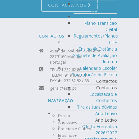
Documentos
CONTACTA-NOS
Orientadores
Critérios Avaliação
Plano Transição
Digital
Regulamentos/Planos
CONTACTOS
CTE
Ensino @ Distância
Avenida José da Silva Leite
Gabinete de Avaliação
2870-160 Montijo
Interna
Portugal
Calendário Escolar
TEL.: 21 232 62 80
Contratação de Escola
TELEM.: 91 918 95 73
FAX: 21 232 62 82 / 88
Contactos
Contactos
geral@esjp.pt
Localização e
Contactos
NAVEGAÇÃO
Tira as tuas dúvidas
Ano Letivo
Escola
Ano Letivo
Ano Letivo
Oferta Formativa
Projetos e Clubes
2026/2027
Erasmus+