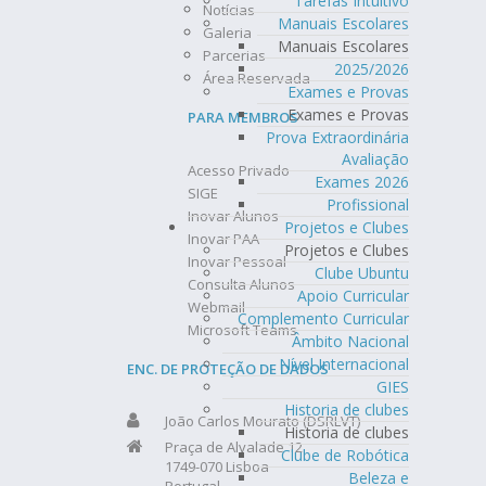
Tarefas Intuitivo
Notícias
Manuais Escolares
Galeria
Manuais Escolares
Parcerias
2025/2026
Área Reservada
Exames e Provas
Exames e Provas
PARA MEMBROS
Prova Extraordinária
Avaliação
Acesso Privado
Exames 2026
SIGE
Profissional
Inovar Alunos
Projetos e Clubes
Inovar PAA
Projetos e Clubes
Inovar Pessoal
Clube Ubuntu
Consulta Alunos
Apoio Curricular
Webmail
Complemento Curricular
Microsoft Teams
Âmbito Nacional
Nível Internacional
ENC. DE PROTEÇÃO DE DADOS
GIES
Historia de clubes
João Carlos Mourato (DSRLVT)
Historia de clubes
Praça de Alvalade 12
Clube de Robótica
1749-070 Lisboa
Beleza e
Portugal