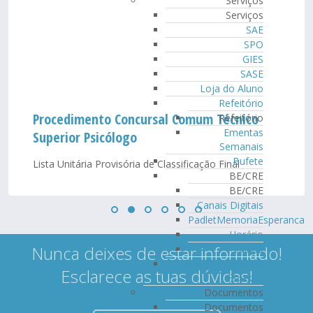
Serviços
Serviços
SAE
SPO
GIES
SASE
Loja do Aluno
Refeitório
Procedimento Concursal Comum Técnico
Refeitório
Ementas
Superior Psicólogo
Semanais
Bufete
Lista Unitária Provisória de Classificação Final
BE/CRE
BE/CRE
Canais Digitais
PadletMemoriaEsperanca
Horário
Nunca deixes de estar informado!
Equipa
Serviço de Educação
Esclarece as tuas dúvidas!
Especial
Documentos
Documentos