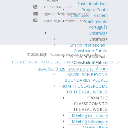
Sustentabilidade
TEL.: 218 433 900
Projeto Conta
rgpd.dsrlvt@dgeste.mec.pt
Connosco Também
Abrir Regulamento Geral
Cantinho do
Português
Erasmus+
Erasmus+
Ensino Profissional -
Construir o Futuro
© 2026 ESJP. Todos os direitos reservados.
Ensino Profissional -
FICHA TÉCNICA
INFO LEGAL
CANAL DE DENÚNCIA
COOKIES
Construir o Futuro
Álbum
LIGAÇÕES ÚTEIS
MAPA DO SITE
KA220- SCH BEYOND
BOUNDARIES: PEOPLE
FROM THE CLASSROOMS
TO THE REAL WORLD
FROM THE
CLASSROOMS TO
THE REAL WORLD
Meeting da Turquia
Meeting Eslováquia
Meeting Itália