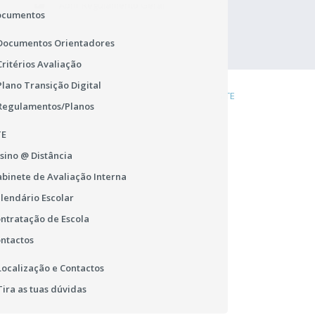
Abrir Regulamento Geral
ocumentos
Documentos Orientadores
Critérios Avaliação
Plano Transição Digital
DENÚNCIA
COOKIES
LIGAÇÕES ÚTEIS
MAPA DO SITE
Regulamentos/Planos
TE
sino @ Distância
binete de Avaliação Interna
lendário Escolar
ntratação de Escola
ntactos
Localização e Contactos
Tira as tuas dúvidas