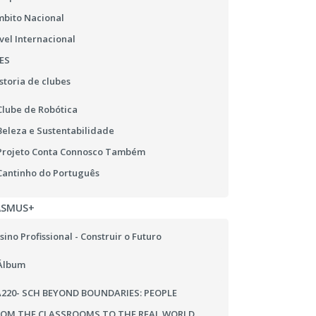
bito Nacional
vel Internacional
ES
storia de clubes
Clube de Robótica
Beleza e Sustentabilidade
Projeto Conta Connosco Também
Cantinho do Português
ASMUS+
sino Profissional - Construir o Futuro
Álbum
220- SCH BEYOND BOUNDARIES: PEOPLE
ROM THE CLASSROOMS TO THE REAL WORLD