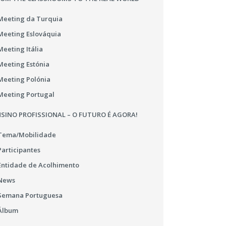
Meeting da Turquia
Meeting Eslováquia
Meeting Itália
Meeting Estónia
Meeting Polónia
Meeting Portugal
SINO PROFISSIONAL – O FUTURO É AGORA!
Tema/Mobilidade
Participantes
Entidade de Acolhimento
News
Semana Portuguesa
Álbum