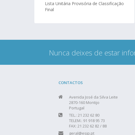
Lista Unitária Provisória de Classificação
Final
Nunca deixes de estar info
CONTACTOS
Avenida José da Silva Leite
2870-160 Montijo
Portugal
TEL.: 21 232 62 80
TELEM.: 91 918 95 73
FAX: 21 232 62 82 / 88
geral@esjp.pt