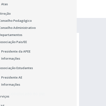
Atas
Direção
Conselho Pedagógico
Conselho Administrativo
Departamentos
Associação Pais/EE
Presidente da APEE
Informações
Associação Estudantes
Presidente AE
Informações
Comunicado do JNE
Ma
rviços
Alteração de Pautas de exames
Ho
SAE