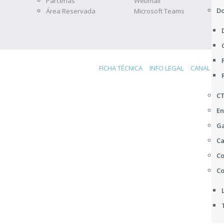
Parcerias
Webmail
D
Área Reservada
Microsoft Teams
FICHA TÉCNICA
INFO LEGAL
CANAL DE 
C
En
Ga
Ca
Co
Co