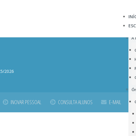
INÍ
ES
A 
25/2026
Ór
INOVAR PESSOAL
CONSULTA ALUNOS
E-MAIL