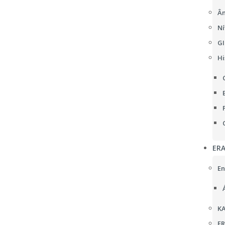
Âm
Ní
GI
Hi
ER
En
KA
F