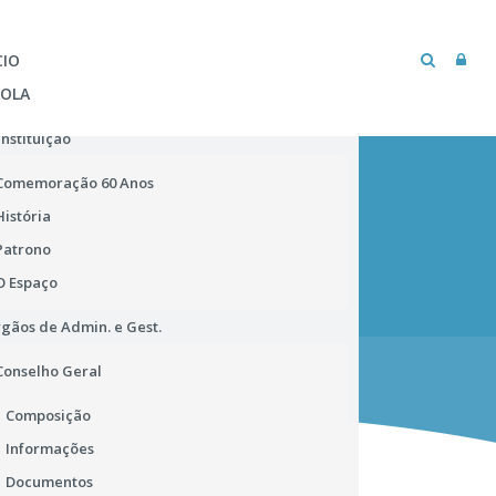
CIO
COLA
Instituição
Comemoração 60 Anos
História
Patrono
O Espaço
gãos de Admin. e Gest.
MICROSOFT TEAMS
BIBLIOTECA ESCOLAR
Conselho Geral
Composição
Informações
Documentos