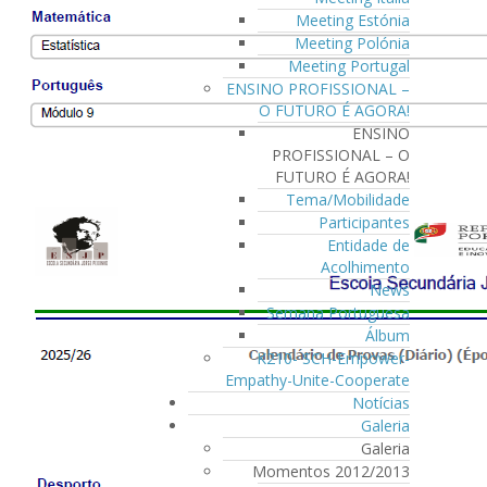
Meeting Estónia
Meeting Polónia
Meeting Portugal
ENSINO PROFISSIONAL –
O FUTURO É AGORA!
ENSINO
PROFISSIONAL – O
FUTURO É AGORA!
Tema/Mobilidade
Participantes
Entidade de
Acolhimento
News
Semana Portuguesa
Álbum
K210- SCH-Empower-
Empathy-Unite-Cooperate
Notícias
Galeria
Galeria
Momentos 2012/2013