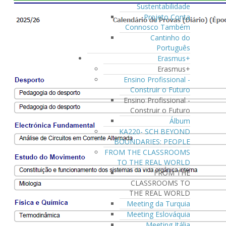
Sustentabilidade
Projeto Conta
Connosco Também
Cantinho do
Português
Erasmus+
Erasmus+
Ensino Profissional -
Construir o Futuro
Ensino Profissional -
Construir o Futuro
Álbum
KA220- SCH BEYOND
BOUNDARIES: PEOPLE
FROM THE CLASSROOMS
TO THE REAL WORLD
FROM THE
CLASSROOMS TO
THE REAL WORLD
Meeting da Turquia
Meeting Eslováquia
Meeting Itália