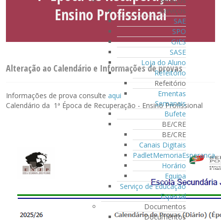
Serviços
Ensino Profissional
Serviços
SAE
SPO
GIES
SASE
Loja do Aluno
Alteração ao Calendário e Informações de provas
Refeitório
Refeitório
Ementas
Informações de prova consulte
aqui
Semanais
Calendário da 1ª Época de Recuperação - Ensino Profissional
Bufete
BE/CRE
BE/CRE
Canais Digitais
PadletMemoriaEsperanca
Horário
Equipa
Serviço de Educação
Especial
Documentos
Documentos