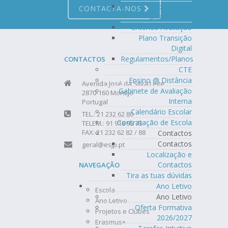
Documentos
CONTACTA-NOS
Orientadores
Critérios Avaliação
Plano Transição
Digital
Regulamentos/Planos
CONTACTOS
CTE
Ensino @ Distância
Avenida José da Silva Leite
Gabinete de Avaliação
2870-160 Montijo
Interna
Portugal
Calendário Escolar
TEL.: 21 232 62 80
Contratação de Escola
TELEM.: 91 918 95 73
FAX: 21 232 62 82 / 88
Contactos
Contactos
geral@esjp.pt
Localização e
Contactos
NAVEGAÇÃO
Tira as tuas dúvidas
Ano Letivo
Escola
Ano Letivo
Ano Letivo
Oferta Formativa
Projetos e Clubes
2026/2027
Erasmus+