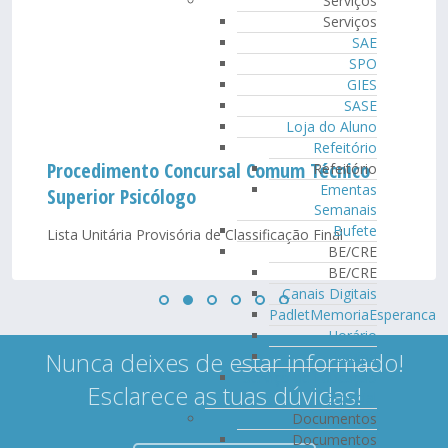
Serviços
Serviços
SAE
SPO
GIES
SASE
Loja do Aluno
Refeitório
Procedimento Concursal Comum Técnico
Refeitório
Ementas
Superior Psicólogo
Semanais
Bufete
Lista Unitária Provisória de Classificação Final
BE/CRE
BE/CRE
Canais Digitais
PadletMemoriaEsperanca
Horário
Nunca deixes de estar informado!
Equipa
Serviço de Educação
Esclarece as tuas dúvidas!
Especial
Documentos
Documentos