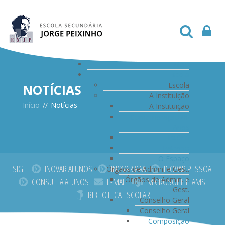
Início
Escola
Escola
NOTÍCIAS
A Instituição
Início
//
Notícias
A Instituição
Comemoração 60
Anos
História
Patrono
O Espaço
SIGE
INOVAR ALUNOS
INOVAR PAA
INOVAR PESSOAL
Órgãos de Admin. e Gest.
Órgãos de Admin. e
CONSULTA ALUNOS
E-MAIL
MICROSOFT TEAMS
Gest.
BIBLIOTECA ESCOLAR
Conselho Geral
Conselho Geral
Composição