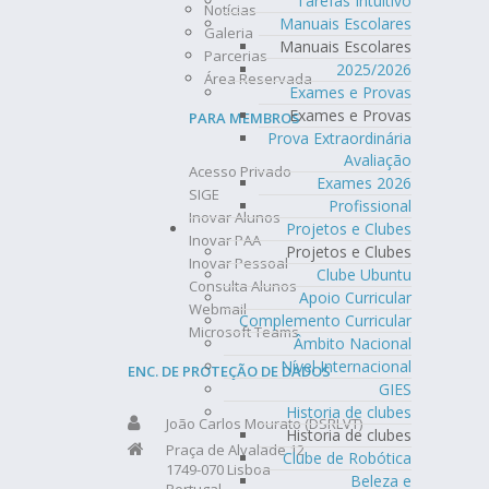
Tarefas Intuitivo
Notícias
Manuais Escolares
Galeria
Manuais Escolares
Parcerias
2025/2026
Área Reservada
Exames e Provas
Exames e Provas
PARA MEMBROS
Prova Extraordinária
Avaliação
Acesso Privado
Exames 2026
SIGE
Profissional
Inovar Alunos
Projetos e Clubes
Inovar PAA
Projetos e Clubes
Inovar Pessoal
Clube Ubuntu
Consulta Alunos
Apoio Curricular
Webmail
Complemento Curricular
Microsoft Teams
Âmbito Nacional
Nível Internacional
ENC. DE PROTEÇÃO DE DADOS
GIES
Historia de clubes
João Carlos Mourato (DSRLVT)
Historia de clubes
Praça de Alvalade 12
Clube de Robótica
1749-070 Lisboa
Beleza e
Portugal