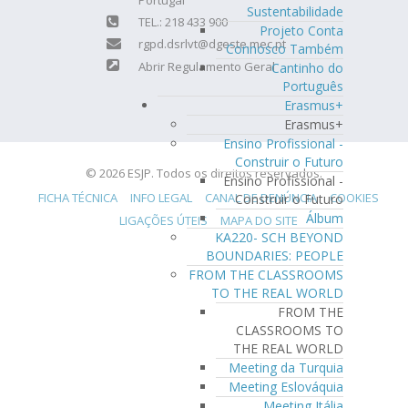
Sustentabilidade
TEL.: 218 433 900
Projeto Conta
rgpd.dsrlvt@dgeste.mec.pt
Connosco Também
Abrir Regulamento Geral
Cantinho do
Português
Erasmus+
Erasmus+
Ensino Profissional -
Construir o Futuro
© 2026 ESJP. Todos os direitos reservados.
Ensino Profissional -
FICHA TÉCNICA
INFO LEGAL
CANAL DE DENÚNCIA
COOKIES
Construir o Futuro
Álbum
LIGAÇÕES ÚTEIS
MAPA DO SITE
KA220- SCH BEYOND
BOUNDARIES: PEOPLE
FROM THE CLASSROOMS
TO THE REAL WORLD
FROM THE
CLASSROOMS TO
THE REAL WORLD
Meeting da Turquia
Meeting Eslováquia
Meeting Itália