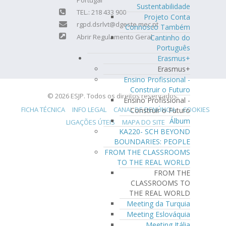
Sustentabilidade
TEL.: 218 433 900
Projeto Conta
rgpd.dsrlvt@dgeste.mec.pt
Connosco Também
Abrir Regulamento Geral
Cantinho do
Português
Erasmus+
Erasmus+
Ensino Profissional -
Construir o Futuro
© 2026 ESJP. Todos os direitos reservados.
Ensino Profissional -
FICHA TÉCNICA
INFO LEGAL
CANAL DE DENÚNCIA
COOKIES
Construir o Futuro
Álbum
LIGAÇÕES ÚTEIS
MAPA DO SITE
KA220- SCH BEYOND
BOUNDARIES: PEOPLE
FROM THE CLASSROOMS
TO THE REAL WORLD
FROM THE
CLASSROOMS TO
THE REAL WORLD
Meeting da Turquia
Meeting Eslováquia
Meeting Itália