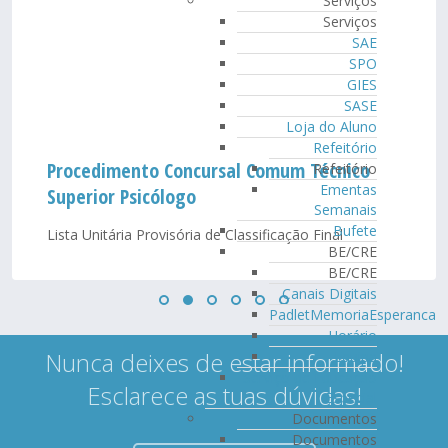
Serviços
Serviços
SAE
SPO
GIES
SASE
Loja do Aluno
Refeitório
Procedimento Concursal Comum Técnico
Refeitório
Ementas
Superior Psicólogo
Semanais
Bufete
Lista Unitária Provisória de Classificação Final
BE/CRE
BE/CRE
Canais Digitais
PadletMemoriaEsperanca
Horário
Nunca deixes de estar informado!
Equipa
Serviço de Educação
Esclarece as tuas dúvidas!
Especial
Documentos
Documentos