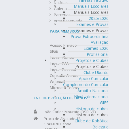
Tarefas Intuitivo
Notícias
Manuais Escolares
Galeria
Manuais Escolares
Parcerias
2025/2026
Área Reservada
Exames e Provas
Exames e Provas
PARA MEMBROS
Prova Extraordinária
Avaliação
Acesso Privado
Exames 2026
SIGE
Profissional
Inovar Alunos
Projetos e Clubes
Inovar PAA
Projetos e Clubes
Inovar Pessoal
Clube Ubuntu
Consulta Alunos
Apoio Curricular
Webmail
Complemento Curricular
Microsoft Teams
Âmbito Nacional
Nível Internacional
ENC. DE PROTEÇÃO DE DADOS
GIES
Historia de clubes
João Carlos Mourato (DSRLVT)
Historia de clubes
Praça de Alvalade 12
Clube de Robótica
1749-070 Lisboa
Beleza e
Portugal