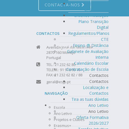
Documentos
CONTACTA-NOS
Orientadores
Critérios Avaliação
Plano Transição
Digital
Regulamentos/Planos
CONTACTOS
CTE
Ensino @ Distância
Avenida José da Silva Leite
Gabinete de Avaliação
2870-160 Montijo
Interna
Portugal
Calendário Escolar
TEL.: 21 232 62 80
Contratação de Escola
TELEM.: 91 918 95 73
FAX: 21 232 62 82 / 88
Contactos
Contactos
geral@esjp.pt
Localização e
Contactos
NAVEGAÇÃO
Tira as tuas dúvidas
Ano Letivo
Escola
Ano Letivo
Ano Letivo
Oferta Formativa
Projetos e Clubes
2026/2027
Erasmus+