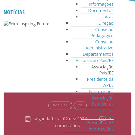
Informações
Documentos
NOTÍCIAS
Atas
Direção
Conselho
Pedagógico
Conselho
Administrativo
Departamentos
Associação Pais/EE
Associação
Pais/EE
Presidente da
APEE
Informações
Associação
Estudantes
NOTICIAS
TV
Associação
Estudantes
segunda-feira, 02 dez 2024
|
0
Presidente AE
comentários
Informações