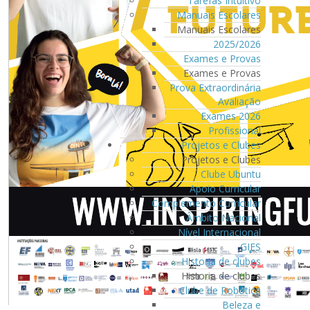
Tarefas Intuitivo
Manuais Escolares
Manuais Escolares
2025/2026
Exames e Provas
Exames e Provas
Prova Extraordinária
Avaliação
Exames 2026
Profissional
Projetos e Clubes
Projetos e Clubes
Clube Ubuntu
Apoio Curricular
Complemento Curricular
Âmbito Nacional
Nível Internacional
GIES
Historia de clubes
Historia de clubes
Clube de Robótica
Beleza e