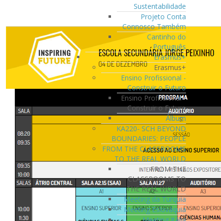
Sustentabilidade
Projeto Conta
Connosco Também
Cantinho do
Português
Erasmus+
Erasmus+
Ensino Profissional -
Construir o Futuro
Ensino Profissional -
Construir o Futuro
Álbum
KA220- SCH BEYOND
BOUNDARIES: PEOPLE
FROM THE CLASSROOMS
TO THE REAL WORLD
FROM THE
CLASSROOMS TO
THE REAL WORLD
Meeting da Turquia
Meeting Eslováquia
Meeting Itália