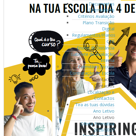
Documentos
Orientadores
Critérios Avaliação
Plano Transição
Digital
Regulamentos/Planos
CTE
Ensino @ Distância
Gabinete de Avaliação
Interna
Calendário Escolar
Contratação de Escola
Contactos
Contactos
Localização e
Contactos
Tira as tuas dúvidas
Ano Letivo
Ano Letivo
Oferta Formativa
2026/2027