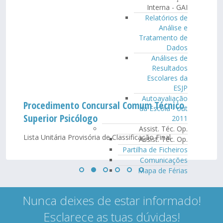
Interna - GAI
Relatórios de
Análise e
Tratamento de
Dados
Análises de
Resultados
Escolares da
ESJP
Autoavaliação
Procedimento Concursal Comum Técnico
da Escola - out
Superior Psicólogo
2011
Assist. Téc. Op.
Lista Unitária Provisória de Classificação Final
Assist. Téc. Op.
Partilha de Ficheiros
Comunicações
Mapa de Férias
Nunca deixes de estar informado!
Esclarece as tuas dúvidas!