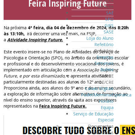
Feira Inspiring Future
Serviços
Serviços
SAE
SPO
GIES
Na próxima
4ª feira, dia 04 de dezembro de 2024, das 8:20h
SASE
às 13:10h,
irá decorrer uma vez mais, na ESJP,
Loja do Aluno
a
Atividade Inspiring Future.
Refeitório
Refeitório
Este evento insere-se no Plano de Atividades do Serviço de
Ementas
Psicologia e Orientação (SPO), no âmbito da orientação escolar
Semanais
e profissional e do desenvolvimento vocacional dos jovens, é
Bufete
implementado em articulação com a
Associação Inspiring
BE/CRE
Future, e por esta dinamizado,
e apresenta atividades
particularmente destinadas aos alunos do 12º ano.
BE/CRE
Proporciona ainda, aos alunos do 9º ano e do ensino secundário,
Canais Digitais
a exploração de informação sobre alternativas de formação ao
PadletMemoriaEsperanca
nível do ensino superior, através da visita aos expositores
Horário
representados na
Feira Inspiring Future.
Equipa
Serviço de Educação
Especial
Documentos
Documentos