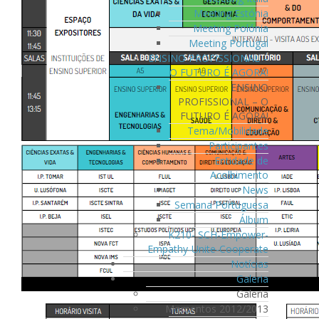
Meeting Estónia
Meeting Polónia
Meeting Portugal
ENSINO PROFISSIONAL –
O FUTURO É AGORA!
ENSINO
PROFISSIONAL – O
FUTURO É AGORA!
Tema/Mobilidade
Participantes
Entidade de
Acolhimento
News
Semana Portuguesa
Álbum
K210- SCH-Empower-
Empathy-Unite-Cooperate
Notícias
Galeria
Galeria
Momentos 2012/2013