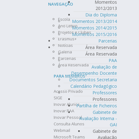
Momentos
NAVEGAÇÃO
2012/2013
Dia do Diploma
Escola
Momentos 2013/2014
Ano Letivo
Momentos 2014/2015
Projetos e Clubes
Momentos 2015/2016
Erasmus+
Parcerias
Notícias
Área Reservada
Galeria
Área Reservada
Parcerias
PAA
Área Reservada
Avaliação de
Desempenho Docente
PARA MEMBROS
Documentos Secretaria
Calendário Pedagógico
Acesso Privado
Professores
SIGE
Professores
Inovar Alunos
Partilha de Ficheiros
Inovar PAA
Gabinete de
Inovar Pessoal
Avaliação Interna -
Consulta Alunos
GAI
Webmail
Gabinete de
Microsoft Teams
Avaliação