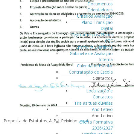
Documentos
Orientadores
Critérios Avaliação
Plano Transição
Digital
Regulamentos/Planos
CTE
Ensino @ Distância
Gabinete de Avaliação
Interna
Calendário Escolar
Contratação de Escola
Contactos
Contactos
Localização e
Contactos
Tira as tuas dúvidas
Ano Letivo
Ano Letivo
Proposta de Estatutos_A_P_J_Peixinho
aqui
Oferta Formativa
2026/2027