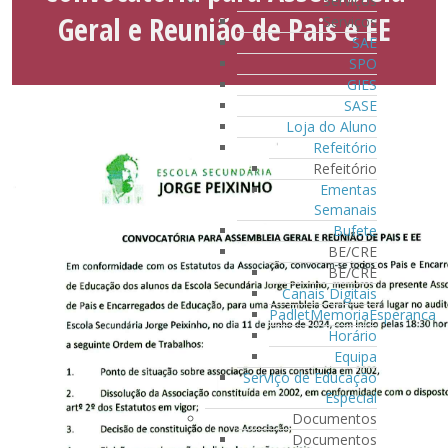
Serviços
Geral e Reunião de Pais e EE
Serviços
SAE
SPO
GIES
SASE
Loja do Aluno
Refeitório
Refeitório
Ementas
Semanais
Bufete
BE/CRE
BE/CRE
Canais Digitais
PadletMemoriaEsperanca
Horário
Equipa
Serviço de Educação
Especial
Documentos
Documentos