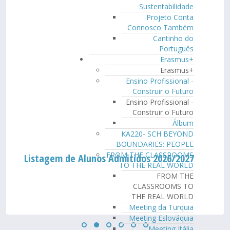
Sustentabilidade
Projeto Conta
Connosco Também
Cantinho do
Português
Erasmus+
Erasmus+
Ensino Profissional -
Construir o Futuro
Ensino Profissional -
Construir o Futuro
Álbum
KA220- SCH BEYOND
BOUNDARIES: PEOPLE
FROM THE CLASSROOMS
Listagem de Alunos Admitidos 2026/2027
TO THE REAL WORLD
FROM THE
CLASSROOMS TO
THE REAL WORLD
Meeting da Turquia
Meeting Eslováquia
Meeting Itália