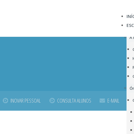
INÍ
ES
A 
Ór
INOVAR PESSOAL
CONSULTA ALUNOS
E-MAIL