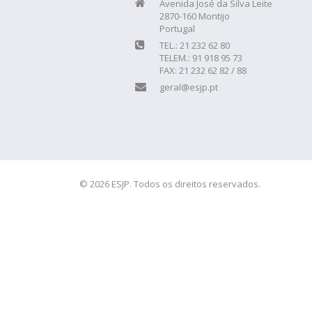
Avenida José da Silva Leite
2870-160 Montijo
Portugal
TEL.: 21 232 62 80
TELEM.: 91 918 95 73
FAX: 21 232 62 82 / 88
geral@esjp.pt
© 2026 ESJP. Todos os direitos reservados.