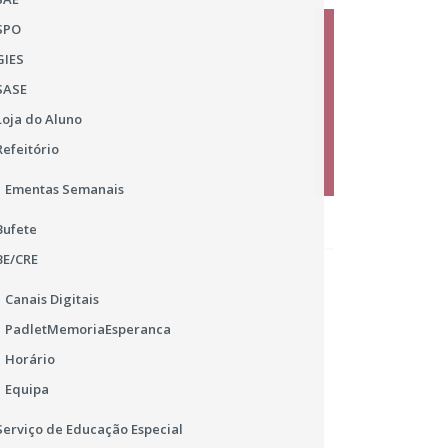
SPO
GIES
SASE
Loja do Aluno
”
Refeitório
Ementas Semanais
Bufete
BE/CRE
ro e 15 de novembro.
Canais Digitais
PadletMemoriaEsperanca
lunos/as que frequentam o ensino superior;
Horário
 alunos/as do ensino superior;
Equipa
Serviço de Educação Especial