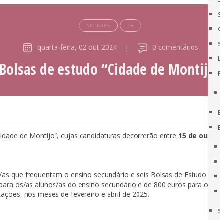
NOTICIAS
TV
quarta-feira, 02 out 2024
|
0 comentários
Bolsas de estudo “Cidade de Montijo
Cidade de Montijo”, cujas candidaturas decorrerão entre
15 de outub
s/as que frequentam o ensino secundário e seis Bolsas de Estudo a a
 para os/as alunos/as do ensino secundário e de 800 euros para os/as
tações, nos meses de fevereiro e abril de 2025.