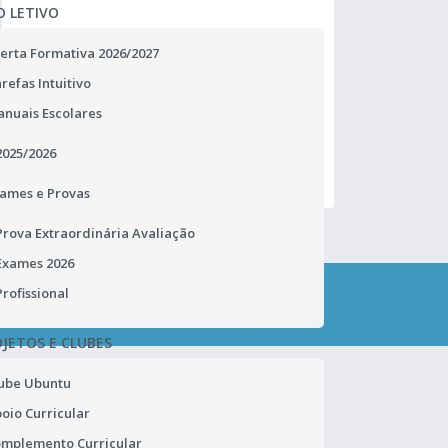
O LETIVO
erta Formativa 2026/2027
Matrículas 2026/2027
Pr
refas Intuitivo
nuais Escolares
Horário de funcionamento dos Serviços
Ur
Administrativos
ca
2025/2026
ames e Provas
Prova Extraordinária Avaliação
Exames 2026
Profissional
CONTACTA-NOS
JETOS E CLUBES
ube Ubuntu
ENC. DE PROTEÇÃO DE DADOS
oio Curricular
mplemento Curricular