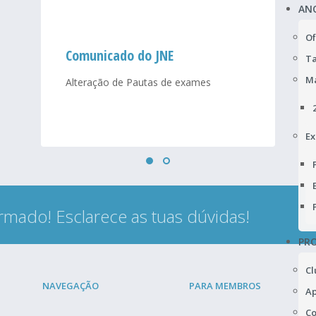
AN
Of
Comunicado do JNE
Ta
Ma
Alteração de Pautas de exames
Ex
rmado! Esclarece as tuas dúvidas!
PRO
Cl
NAVEGAÇÃO
PARA MEMBROS
Ap
Co