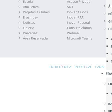
Escola
Acesso Privado
Âm
Ano Letivo
SIGE
Projetos e Clubes
Inovar Alunos
Ní
Erasmus+
Inovar PAA
GI
Notícias
Inovar Pessoal
Galeria
Consulta Alunos
Hi
Parcerias
Webmail
Área Reservada
Microsoft Teams
FICHA TÉCNICA
INFO LEGAL
CANAL DE 
ER
En
KA
F