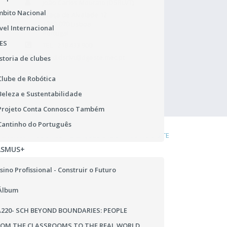
João Carlos Mourato (DSRLVT)
bito Nacional
Praça de Alvalade 12
1749-070 Lisboa
vel Internacional
Portugal
ES
TEL.: 218 433 900
rgpd.dsrlvt@dgeste.mec.pt
storia de clubes
Abrir Regulamento Geral
Clube de Robótica
Beleza e Sustentabilidade
Projeto Conta Connosco Também
Cantinho do Português
DENÚNCIA
COOKIES
LIGAÇÕES ÚTEIS
MAPA DO SITE
ASMUS+
sino Profissional - Construir o Futuro
Álbum
220- SCH BEYOND BOUNDARIES: PEOPLE
ROM THE CLASSROOMS TO THE REAL WORLD