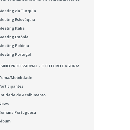
Meeting da Turquia
Meeting Eslováquia
Meeting Itália
Meeting Estónia
Meeting Polónia
Meeting Portugal
SINO PROFISSIONAL – O FUTURO É AGORA!
Tema/Mobilidade
Participantes
Entidade de Acolhimento
News
Semana Portuguesa
Álbum