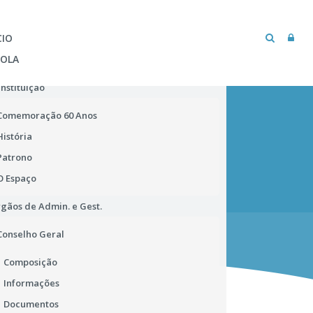
CIO
COLA
Instituição
Comemoração 60 Anos
História
Patrono
O Espaço
gãos de Admin. e Gest.
MICROSOFT TEAMS
BIBLIOTECA ESCOLAR
Conselho Geral
Composição
Informações
Documentos