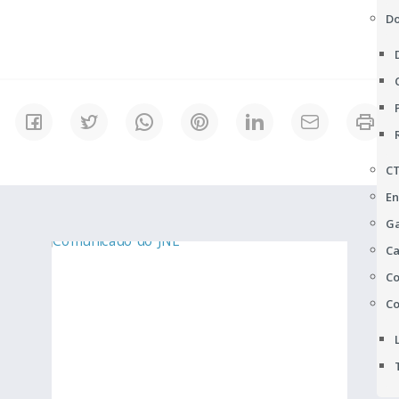
D
C
En
Ga
Ca
Co
Co