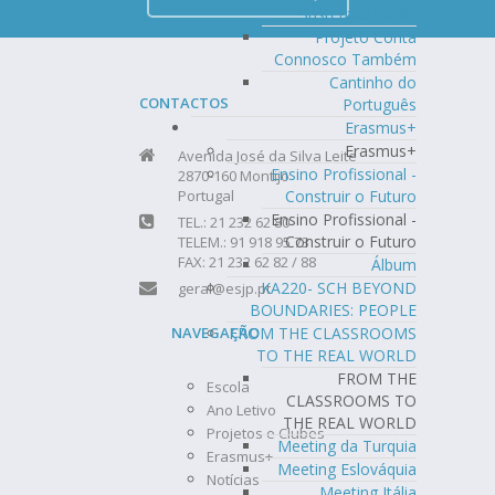
Sustentabilidade
Projeto Conta
Connosco Também
Cantinho do
CONTACTOS
Português
Erasmus+
Erasmus+
Avenida José da Silva Leite
Ensino Profissional -
2870-160 Montijo
Construir o Futuro
Portugal
Ensino Profissional -
TEL.: 21 232 62 80
Construir o Futuro
TELEM.: 91 918 95 73
FAX: 21 232 62 82 / 88
Álbum
KA220- SCH BEYOND
geral@esjp.pt
BOUNDARIES: PEOPLE
FROM THE CLASSROOMS
NAVEGAÇÃO
TO THE REAL WORLD
FROM THE
Escola
CLASSROOMS TO
Ano Letivo
THE REAL WORLD
Projetos e Clubes
Meeting da Turquia
Erasmus+
Meeting Eslováquia
Notícias
Meeting Itália