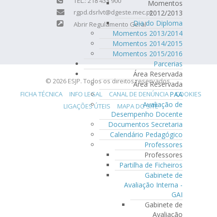
TEL.: 218 433 900
Momentos
rgpd.dsrlvt@dgeste.mec.pt
2012/2013
Dia do Diploma
Abrir Regulamento Geral
Momentos 2013/2014
Momentos 2014/2015
Momentos 2015/2016
Parcerias
Área Reservada
© 2026 ESJP. Todos os direitos reservados.
Área Reservada
PAA
FICHA TÉCNICA
INFO LEGAL
CANAL DE DENÚNCIA
COOKIES
Avaliação de
LIGAÇÕES ÚTEIS
MAPA DO SITE
Desempenho Docente
Documentos Secretaria
Calendário Pedagógico
Professores
Professores
Partilha de Ficheiros
Gabinete de
Avaliação Interna -
GAI
Gabinete de
Avaliação