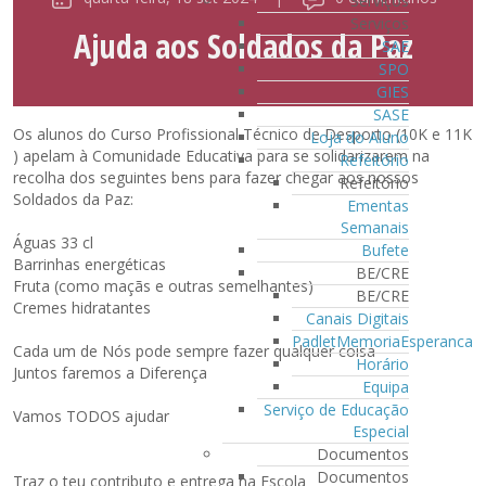
Serviços
Serviços
Ajuda aos Soldados da Paz
SAE
SPO
GIES
SASE
Os alunos do Curso Profissional Técnico de Desporto (10K e 11K
Loja do Aluno
) apelam à Comunidade Educativa para se solidarizarem na
Refeitório
recolha dos seguintes bens para fazer chegar aos nossos
Refeitório
Soldados da Paz:
Ementas
Semanais
Águas 33 cl
Bufete
Barrinhas energéticas
BE/CRE
Fruta (como maçãs e outras semelhantes)
BE/CRE
Cremes hidratantes
Canais Digitais
PadletMemoriaEsperanca
Cada um de Nós pode sempre fazer qualquer coisa
Horário
Juntos faremos a Diferença
Equipa
Serviço de Educação
Vamos TODOS ajudar
Especial
Documentos
Documentos
Traz o teu contributo e entrega na Escola