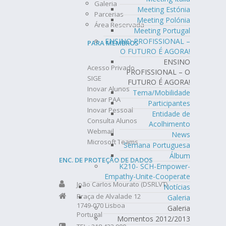
Galeria
Meeting Estónia
Parcerias
Meeting Polónia
Área Reservada
Meeting Portugal
ENSINO PROFISSIONAL –
PARA MEMBROS
O FUTURO É AGORA!
ENSINO
Acesso Privado
PROFISSIONAL – O
SIGE
FUTURO É AGORA!
Inovar Alunos
Tema/Mobilidade
Inovar PAA
Participantes
Inovar Pessoal
Entidade de
Consulta Alunos
Acolhimento
Webmail
News
Microsoft Teams
Semana Portuguesa
Álbum
ENC. DE PROTEÇÃO DE DADOS
K210- SCH-Empower-
Empathy-Unite-Cooperate
João Carlos Mourato (DSRLVT)
Notícias
Praça de Alvalade 12
Galeria
1749-070 Lisboa
Galeria
Portugal
Momentos 2012/2013