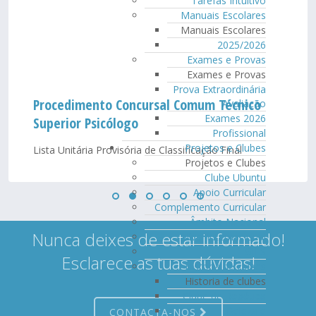
Tarefas Intuitivo
Manuais Escolares
Manuais Escolares
2025/2026
Exames e Provas
Exames e Provas
Prova Extraordinária
Procedimento Concursal Comum Técnico
Avaliação
Exames 2026
Superior Psicólogo
Profissional
Projetos e Clubes
Lista Unitária Provisória de Classificação Final
Projetos e Clubes
Clube Ubuntu
Apoio Curricular
Complemento Curricular
Âmbito Nacional
Nunca deixes de estar informado!
Nível Internacional
GIES
Esclarece as tuas dúvidas!
Historia de clubes
Historia de clubes
Clube de Robótica
Beleza e
CONTACTA-NOS