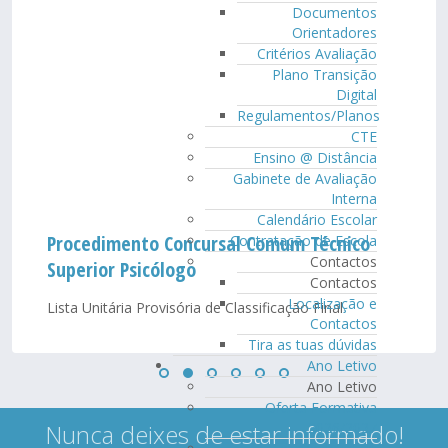
Documentos
Orientadores
Critérios Avaliação
Plano Transição
Digital
Regulamentos/Planos
CTE
Ensino @ Distância
Gabinete de Avaliação
Interna
Calendário Escolar
Procedimento Concursal Comum Técnico
Contratação de Escola
Contactos
Superior Psicólogo
Contactos
Localização e
Lista Unitária Provisória de Classificação Final
Contactos
Tira as tuas dúvidas
Ano Letivo
Ano Letivo
Oferta Formativa
2026/2027
Nunca deixes de estar informado!