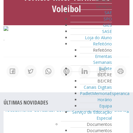
Serviços
Voleibol
Serviços
SAE
SPO
GIES
SASE
Loja do Aluno
.
Refeitório
Refeitório
Ementas
Semanais
Bufete
BE/CRE
BE/CRE
Canais Digitais
PadletMemoriaEsperanca
Horário
ÚLTIMAS NOVIDADES
Equipa
Serviço de Educação
Especial
Documentos
Documentos