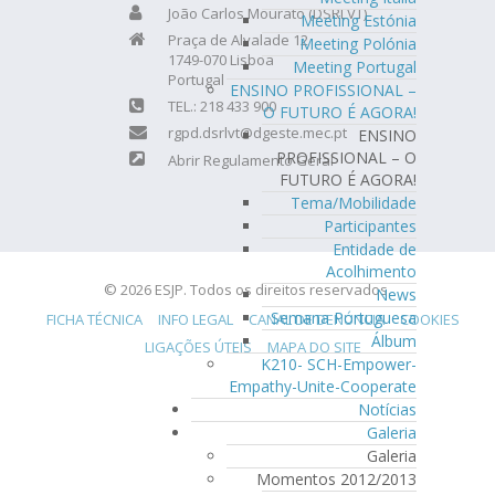
João Carlos Mourato (DSRLVT)
Meeting Estónia
Praça de Alvalade 12
Meeting Polónia
1749-070 Lisboa
Meeting Portugal
Portugal
ENSINO PROFISSIONAL –
TEL.: 218 433 900
O FUTURO É AGORA!
rgpd.dsrlvt@dgeste.mec.pt
ENSINO
PROFISSIONAL – O
Abrir Regulamento Geral
FUTURO É AGORA!
Tema/Mobilidade
Participantes
Entidade de
Acolhimento
© 2026 ESJP. Todos os direitos reservados.
News
Semana Portuguesa
FICHA TÉCNICA
INFO LEGAL
CANAL DE DENÚNCIA
COOKIES
Álbum
LIGAÇÕES ÚTEIS
MAPA DO SITE
K210- SCH-Empower-
Empathy-Unite-Cooperate
Notícias
Galeria
Galeria
Momentos 2012/2013