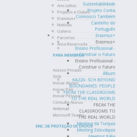
Sustentabilidade
Ano Letivo
Projeto Conta
Projetos e Clubes
Connosco Também
Erasmus+
Cantinho do
Notícias
Português
Galeria
Erasmus+
Parcerias
Erasmus+
Área Reservada
Ensino Profissional -
Construir o Futuro
PARA MEMBROS
Ensino Profissional -
Construir o Futuro
Acesso Privado
Álbum
SIGE
KA220- SCH BEYOND
Inovar Alunos
BOUNDARIES: PEOPLE
Inovar PAA
FROM THE CLASSROOMS
Inovar Pessoal
TO THE REAL WORLD
Consulta Alunos
FROM THE
Webmail
CLASSROOMS TO
Microsoft Teams
THE REAL WORLD
Meeting da Turquia
ENC. DE PROTEÇÃO DE DADOS
Meeting Eslováquia
Meeting Itália