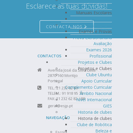
Tarefas Intuitivo
Esclarece as tuas dúvidas!
Manuais Escolares
Manuais Escolares
2025/2026
Exames e Provas
CONTACTA-NOS
Exames e Provas
Prova Extraordinária
Avaliação
Exames 2026
Profissional
CONTACTOS
Projetos e Clubes
Projetos e Clubes
Avenida José da Silva Leite
Clube Ubuntu
2870-160 Montijo
Apoio Curricular
Portugal
Complemento Curricular
TEL.: 21 232 62 80
Âmbito Nacional
TELEM.: 91 918 95 73
FAX: 21 232 62 82 / 88
Nível Internacional
GIES
geral@esjp.pt
Historia de clubes
NAVEGAÇÃO
Historia de clubes
Clube de Robótica
Beleza e
Escola