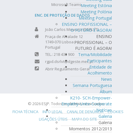
Microsoft Teams
Meeting Estónia
Meeting Polónia
ENC. DE PROTEÇÃO DE DADOS
Meeting Portugal
ENSINO PROFISSIONAL –
João Carlos Mourato (DSRLVT)
O FUTURO É AGORA!
ENSINO
Praça de Alvalade 12
1749-070 Lisboa
PROFISSIONAL – O
Portugal
FUTURO É AGORA!
Tema/Mobilidade
TEL.: 218 433 900
Participantes
rgpd.dsrlvt@dgeste.mec.pt
Entidade de
Abrir Regulamento Geral
Acolhimento
News
Semana Portuguesa
Álbum
K210- SCH-Empower-
Empathy-Unite-Cooperate
© 2026 ESJP. Todos os direitos reservados.
Notícias
FICHA TÉCNICA
INFO LEGAL
CANAL DE DENÚNCIA
COOKIES
Galeria
LIGAÇÕES ÚTEIS
MAPA DO SITE
Galeria
Momentos 2012/2013