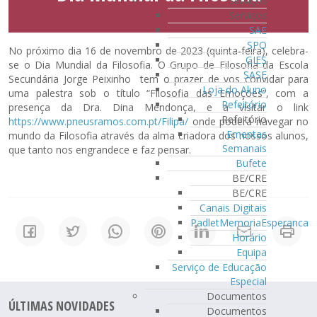
Serviços
Serviços
SAE
SPO
No próximo dia 16 de novembro de 2023 (quinta-feira), celebra-
GIES
se o Dia Mundial da Filosofia. O Grupo de Filosofia da Escola
SASE
Secundária Jorge Peixinho tem o prazer de vos convidar para
Loja do Aluno
uma palestra sob o título “Filosofia das Emoções”, com a
Refeitório
presença da Dra. Dina Mendonça, e a visitar o link
Refeitório
https://www.pneusramos.com.pt/Filipa/
onde poderá navegar no
Ementas
mundo da Filosofia através da alma criadora dos nossos alunos,
Semanais
que tanto nos engrandece e faz pensar.
Bufete
BE/CRE
BE/CRE
Canais Digitais
PadletMemoriaEsperanca
Horário
Equipa
Serviço de Educação
Especial
Documentos
ÚLTIMAS NOVIDADES
Documentos