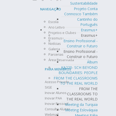
Sustentabilidade
Projeto Conta
NAVEGAÇÃO
Connosco Também
Cantinho do
Escola
Português
Ano Letivo
Erasmus+
Projetos e Clubes
Erasmus+
Erasmus+
Ensino Profissional -
Notícias
Construir o Futuro
Galeria
Ensino Profissional -
Parcerias
Construir o Futuro
Área Reservada
Álbum
KA220- SCH BEYOND
PARA MEMBROS
BOUNDARIES: PEOPLE
FROM THE CLASSROOMS
Acesso Privado
TO THE REAL WORLD
SIGE
FROM THE
Inovar Alunos
CLASSROOMS TO
Inovar PAA
THE REAL WORLD
Inovar Pessoal
Meeting da Turquia
Consulta Alunos
Meeting Eslováquia
Webmail
Meeting Itália