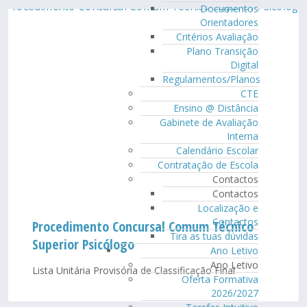
Documentos
Orientadores
Critérios Avaliação
Plano Transição
Digital
Regulamentos/Planos
CTE
Ensino @ Distância
Gabinete de Avaliação
Interna
Calendário Escolar
Contratação de Escola
Contactos
Contactos
Localização e
Contactos
Procedimento Concursal Comum Técnico
Tira as tuas dúvidas
Superior Psicólogo
Ano Letivo
Ano Letivo
Lista Unitária Provisória de Classificação Final
Oferta Formativa
2026/2027